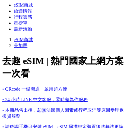
eSIM商城
旅遊情報
行程靈感
星榜單
最新活動
eSIM商城
美加墨
去趣 eSIM | 熱門國家上網方案
一次看
• QRcode 一鍵開通，啟用超方便
• 24 小時 LINE 中文客服，零時差為你服務
• 本商品售出後，恕無法因個人因素或行程取消等原因受理退
換貨服務
• 請確認手機可安裝 eSIM，eSIM 掃描綁定裝置後將無法更換