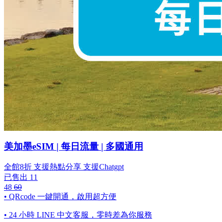
美加墨eSIM | 每日流量 | 多國通用
全館8折
支援熱點分享
支援Chatgpt
已售出 11
48
60
• QRcode 一鍵開通，啟用超方便
• 24 小時 LINE 中文客服，零時差為你服務