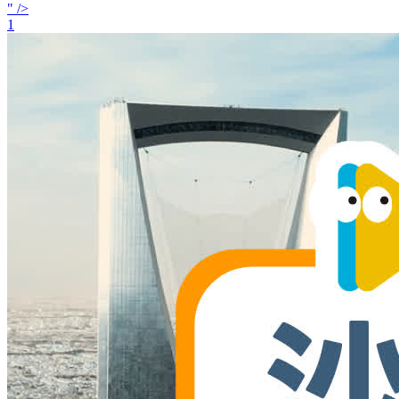
" />
1