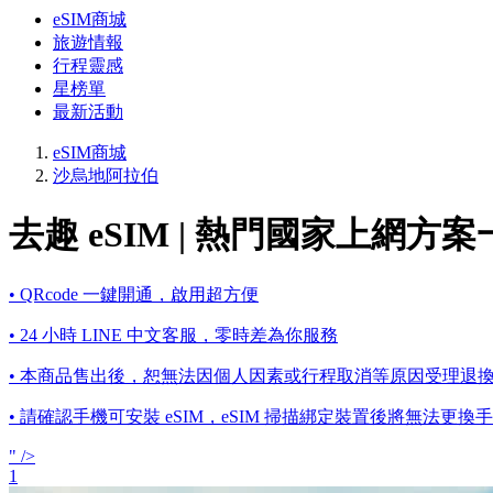
eSIM商城
旅遊情報
行程靈感
星榜單
最新活動
eSIM商城
沙烏地阿拉伯
去趣 eSIM | 熱門國家上網方
• QRcode 一鍵開通，啟用超方便
• 24 小時 LINE 中文客服，零時差為你服務
• 本商品售出後，恕無法因個人因素或行程取消等原因受理退
• 請確認手機可安裝 eSIM，eSIM 掃描綁定裝置後將無法更換
" />
1