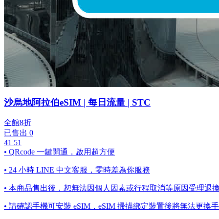
沙烏地阿拉伯eSIM | 每日流量 | STC
全館8折
已售出 0
41
51
• QRcode 一鍵開通，啟用超方便
• 24 小時 LINE 中文客服，零時差為你服務
• 本商品售出後，恕無法因個人因素或行程取消等原因受理退
• 請確認手機可安裝 eSIM，eSIM 掃描綁定裝置後將無法更換