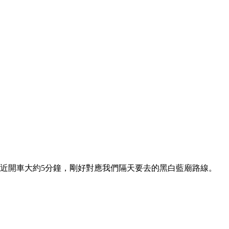
離黑廟很近開車大約5分鐘，剛好對應我們隔天要去的黑白藍廟路線。