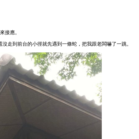
地前來接應。
還沒走到前台的小徑就先遇到一條蛇，把我跟老闆嚇了一跳。