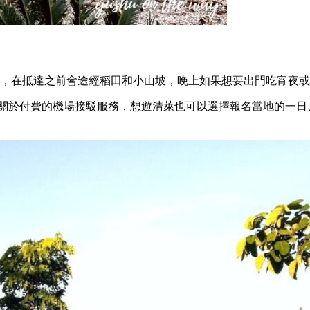
位，在抵達之前會途經稻田和小山坡，晚上如果想要出門吃宵夜
闆關於付費的機場接駁服務，想遊清萊也可以選擇報名當地的一