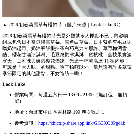
▲ 2026 初春淡雪草莓櫻帕菲（圖片來源｜Look Luke IG）
2026 初春淡雪草莓櫻帕菲光是外觀就令人悸動不已，內容物
組成包含日本奈良淡雪草莓、雪兔白草莓、日本紫蘇夾毛豆味
噌奶油起司、奶油酥餅棍抹茶白巧克力甘那許、草莓梅酒雪
酪、櫻花甘酒冰淇淋、毛豆燒酌冰淇淋、蜜核桃、荔枝果實酒
寒天、豆乳凍與鹽漬櫻花酒凍，光這一杯就高達 11 種內容，
可說是「大人味」的甜點。除了帕菲以外，當然還有許多草莓
季節限定的其他甜點，不妨造訪一嚐！
Look Luke
營業時間：每週五六日一 13:00 - 21:00（無訂位、無預
留）
地址：台北市中山區吉林路 199 巷 8 號之 1
參考資訊：
https://chictrip-share.app.link/GG3XQ0Pgd1b