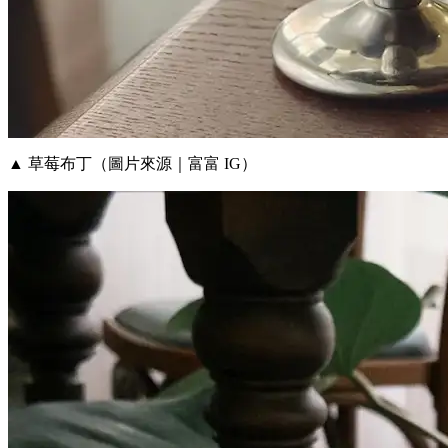
▲ 草莓布丁（圖片來源｜富富 IG）