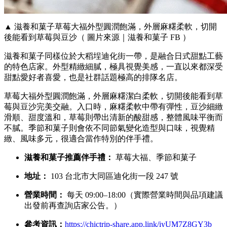
▲ 滋養和菓子草莓大福外型圓潤飽滿，外層麻糬柔軟，切開
後能看到草莓與豆沙（ 圖片來源｜滋養和菓子 FB ）
滋養和菓子同樣位於大稻埕迪化街一帶，是融合日式甜點工藝
的特色店家。外型精緻細膩，極具視覺美感，一直以來都深受
甜點愛好者喜愛，也是社群話題極高的排隊名店。
草莓大福外型圓潤飽滿，外層麻糬潔白柔軟，切開後能看到草
莓與豆沙完美交融。入口時，麻糬柔軟中帶有彈性，豆沙細緻
滑順、甜度溫和，草莓則帶出清新的酸甜感，整體風味平衡而
不膩。季節和菓子則會依不同節氣變化造型與口味，視覺精
緻、風味多元，很適合當作特別的伴手禮。
滋養和菓子推薦伴手禮：
草莓大福、季節和菓子
地址：
103 台北市大同區迪化街一段 247 號
營業時間：
每天 09:00–18:00（實際營業時間與品項建議
出發前再查詢店家公告。）
參考資訊：
https://chictrip-share.app.link/iyUM7Z8GY3b