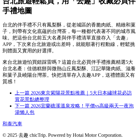
台北旅遊輕鬆買，用「去趣」收藏必買伴
手禮地圖
台北的伴手禮不只有鳳梨酥，從老城區的香脆肉紙、精緻和菓
子，到帶有文化底蘊的台灣茶，每一種都代表著不同的城市風
味。把這份台北前五大名產與伴手禮清單直接存入「去趣」
APP，下次來台北旅遊或出差時，就能順著行程動線，輕鬆挑
到體面又實用的好選擇。
來台北旅遊怕買錯踩雷嗎？這篇台北必買伴手禮推薦精選5大
台北名產：佳德糕餅與微熱山丘鳳梨酥、江記華隆肉紙、滋養
和菓子及嶢陽台灣茶。快把清單存入去趣APP，送禮體面又有
質感！
上一篇
2026東京紫陽花景點推薦｜5大日本繡球花必訪
賞花景點總整理
下一篇
2026宜蘭礁溪溫泉攻略！平價vs高級兩天一夜泡
湯懶人包
和泰汽車
© 2025 去趣 chicTrip. Powered by Hotai Motor Corporation.