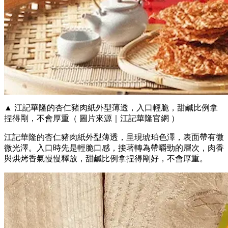
▲ 江記華隆的杏仁豬肉紙外型薄透，入口輕脆，甜鹹比例拿
捏得剛，不會厚重（ 圖片來源｜江記華隆官網 ）
江記華隆的杏仁豬肉紙外型薄透，呈現琥珀色澤，表面帶有微
微光澤。入口時先是輕脆口感，接著轉為帶嚼勁的層次，肉香
與烘烤香氣慢慢釋放，甜鹹比例拿捏得剛好，不會厚重。