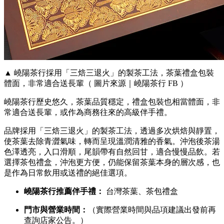
▲ 嶢陽茶行採用「三焙三退火」的製茶工法，茶葉禮盒包裝
體面，非常適合送長輩（ 圖片來源｜嶢陽茶行 FB ）
嶢陽茶行歷史悠久，茶葉品質穩定，禮盒包裝也相當體面，非
常適合送長輩，或作為商務往來的高級伴手禮。
品牌採用「三焙三退火」的製茶工法，透過多次烘焙與靜置，
使茶葉去除青澀氣味，轉而呈現溫潤清雅的香氣。沖泡後茶湯
色澤透亮，入口滑順，尾韻帶有自然回甘，適合慢慢品飲。若
選擇茶包禮盒，沖泡更方便，仍能保留茶葉本身的層次感，也
是作為日常飲用或送禮的絕佳選項。
嶢陽茶行推薦伴手禮：
台灣茶葉、茶包禮盒
門市與營業時間：
（實際營業時間與品項建議出發前再
查詢店家公告。）