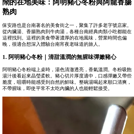
鬧的在地美味：阿明豬心冬粉與阿龍香腸
熟肉
保安路也是台南著名的美食街之一，聚集了許多老字號店家。
從內臟湯、香腸熟肉到牛肉湯，各種台南經典肉類小吃都能在
這裡找到。這裡的美食帶著濃厚的在地風味，營業時間也偏
晚，很適合想深入體驗台南宵夜老味道的旅人。
1. 阿明豬心冬粉｜清甜溫潤的無腥味彈嫩豬心
阿明豬心冬粉端上桌時，湯色清澈透亮，香氣溫潤。冬粉吸飽
湯汁後看起來晶瑩柔軟。豬心切片厚度適中，口感彈嫩又帶些
脆度，咀嚼時能感受到自然的鮮味。整碗湯喝起來順口清爽，
不帶腥味，即使平常不太吃內臟的人也能輕鬆接受。