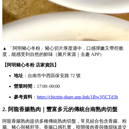
▲ 「阿明豬心冬粉」豬心切片厚度適中，口感彈嫩又帶些脆
度，能感受到自然的鮮味（圖片來源｜去趣 APP）
【阿明豬心冬粉 店家資訊】
地址
：台南市中西區保安路 72 號
營業時間
：17:00–00:00
參考資料
：
https://chictrip-share.app.link/1Bw3j5CTd3b
2. 阿龍香腸熟肉｜豐富多元的傳統台南熟肉切盤
阿龍香腸熟肉提供多種傳統熟肉切盤，常見組合包含香腸、粉
腸、豬心與豬肝等。香腸口感扎實，咬開後肉香與微甜味道交