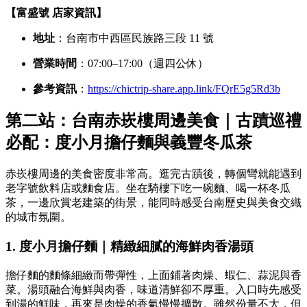
【富盛號 店家資訊】
地址
：台南市中西區民族路三段 11 號
營業時間
：07:00–17:00（週四公休）
參考資訊
：
https://chictrip-share.app.link/FQrE5g5Rd3b
第二站：台南赤崁樓周邊美食｜古蹟巡禮
必配：度小月擔仔麵與義豐冬瓜茶
赤崁樓周邊的美食密度非常高。逛完古蹟後，轉個彎就能遇到
老字號飲料店或麵食店。坐在騎樓下吃一碗麵、喝一杯冬瓜
茶，一邊欣賞老建築的街景，能同時感受台南歷史與美食交織
的城市氛圍。
1. 度小月擔仔麵｜精緻細膩的海鮮肉香湯頭
擔仔麵的麵條細緻而帶彈性，上面鋪著肉燥、蝦仁、蒜泥與香
菜。湯頭融合海鮮與肉香，味道清鮮卻不厚重。入口時先感受
到湯的鮮味，再來是肉燥的香氣慢慢擴散。雖然份量不大，但