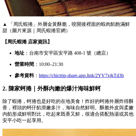
▲ 「周氏蝦捲」外層金黃酥脆，咬開後裡面的蝦肉餡飽滿鮮
甜（圖片來源｜周氏蝦捲官網）
【周氏蝦捲 店家資訊】
地址
：台南市安平區安平路 408-1 號（總店）
營業時間
：10:00–21:30
參考資料
：
https://chictrip-share.app.link/2YV7xjkTd3b
2. 陳家蚵捲｜外酥內嫩的爆汁海味鮮蚵
除了蝦捲，蚵捲也是好吃的在地美食！炸好的蚵捲外層炸得酥
香，裡頭的蚵仔餡滑嫩多汁，海味自然鮮明。酥脆外皮與柔嫩
內餡形成鮮明對比，吃起來既香又鮮，很適合搭配熱湯或其他
安平小吃一起享用。