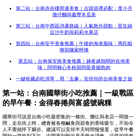
第二站：台南赤崁樓周邊美食｜古蹟巡禮必配：度小月
擔仔麵與義豐冬瓜茶
第三站：台南中西區消暑路線｜人氣散步甜點：双生綠
豆沙牛奶與莉莉水果店
第四站：台南安平美食推薦｜午後的海港風味：周氏蝦
捲與陳家蚵捲
第五站：台南保安路美食推薦｜越夜越熱鬧的在地美
味：阿明豬心冬粉與阿龍香腸熟肉
一鍵收藏必吃清單，用「去趣」安排你的台南美食之旅
第一站：台南國華街小吃推薦｜一級戰區
的早午餐：金得春捲與富盛號碗粿
國華街可說是台南小吃最密集的一條街。攤位與老店一間接一
間，走在街上時，總會被各種鹹食與甜食的香味吸引，不知令
人不覺就停下腳步。建議可以安排半天時間慢慢逛，從早午餐
開始一路吃到下午，中間再到附近巷弄散步消食。這樣的節奏