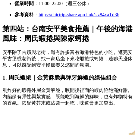
營業時間
：11:00–22:00（週三公休）
參考資料
：
https://chictrip-share.app.link/stz84xaTd3b
第四站：台南安平美食推薦｜午後的海港
風味：周氏蝦捲與陳家蚵捲
安平除了古蹟與老街，還有許多富有海港特色的小吃。逛完安
平古堡或老街後，找一家店坐下來吃蝦捲或蚵捲，邊聊天邊休
息，可以感受到安平慢節奏又悠閒的氛圍。
1. 周氏蝦捲｜金黃酥脆與彈牙鮮蝦的絕佳組合
剛炸好的蝦捲外層金黃酥脆，咬開後裡面的蝦肉餡飽滿鮮甜。
內餡保有彈性與紮實感，既能吃到海鮮的鮮味，也有炸物特有
的香氣。搭配黃芥末或沾醬一起吃，味道會更加突出。