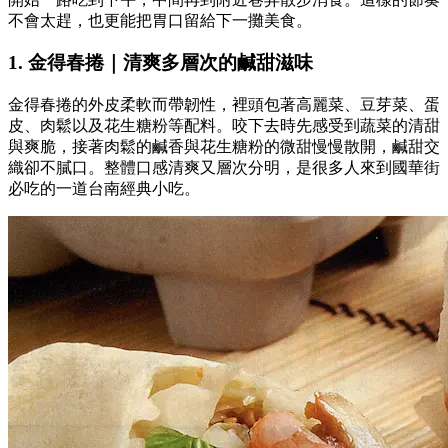
不會太趕，也更能把胃口留給下一攤美食。
1. 金得春捲｜清爽多層次的鹹甜滋味
金得春捲的外皮柔軟而帶韌性，裡頭包著高麗菜、豆芽菜、蛋
皮、肉鬆以及花生糖粉等配料。咬下去時先感受到蔬菜的清甜
與爽脆，接著肉鬆的鹹香與花生糖粉的微甜慢慢散開，鹹甜交
織卻不膩口。整體口感清爽又層次分明，是很多人來到國華街
必吃的一道台南經典小吃。