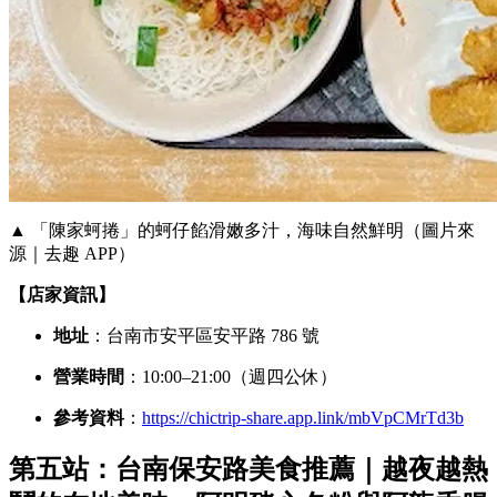
▲ 「陳家蚵捲」的蚵仔餡滑嫩多汁，海味自然鮮明（圖片來
源｜去趣 APP）
【店家資訊】
地址
：台南市安平區安平路 786 號
營業時間
：10:00–21:00（週四公休）
參考資料
：
https://chictrip-share.app.link/mbVpCMrTd3b
第五站：台南保安路美食推薦｜越夜越熱