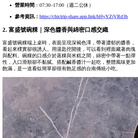
營業時間
：07:30–17:00（週二公休）
參考資訊：
https://chictrip-share.app.link/hHyYZjVRd3b
2. 富盛號碗粿｜深色醬香與綿密口感交織
富盛號碗粿端上桌時，表面呈現深褐色澤，帶著濃郁的醬香，
看起來樸實卻很誘人。用湯匙挖開後，可以看到裡面藏著肉塊
與配料。碗粿的口感介於蒸粿與米糕之間，綿密中帶著一點彈
性，入口滑順卻不黏膩。搭配鹹香醬汁一起吃，整體風味更加
飽滿，是一道看似簡單卻很有飽足感的台南傳統小吃。