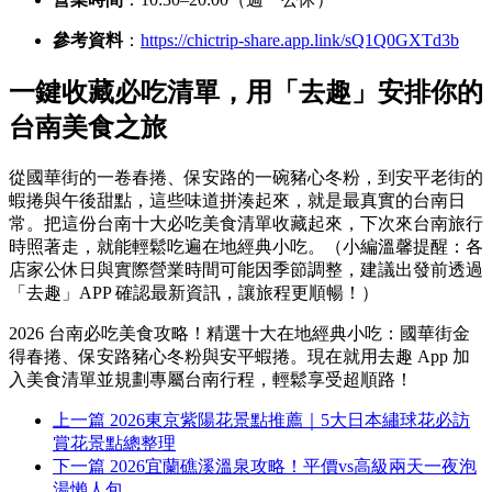
參考資料
：
https://chictrip-share.app.link/sQ1Q0GXTd3b
一鍵收藏必吃清單，用「去趣」安排你的
台南美食之旅
從國華街的一卷春捲、保安路的一碗豬心冬粉，到安平老街的
蝦捲與午後甜點，這些味道拼湊起來，就是最真實的台南日
常。把這份台南十大必吃美食清單收藏起來，下次來台南旅行
時照著走，就能輕鬆吃遍在地經典小吃。（小編溫馨提醒：各
店家公休日與實際營業時間可能因季節調整，建議出發前透過
「去趣」APP 確認最新資訊，讓旅程更順暢！）
2026 台南必吃美食攻略！精選十大在地經典小吃：國華街金
得春捲、保安路豬心冬粉與安平蝦捲。現在就用去趣 App 加
入美食清單並規劃專屬台南行程，輕鬆享受超順路！
上一篇
2026東京紫陽花景點推薦｜5大日本繡球花必訪
賞花景點總整理
下一篇
2026宜蘭礁溪溫泉攻略！平價vs高級兩天一夜泡
湯懶人包