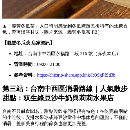
▲「義豐冬瓜茶」入口時能感受到冬瓜糖熬煮後特有的焦糖香
氣，帶著淡淡甘味（圖片來源｜義豐冬瓜茶 FB）
【義豐冬瓜茶 店家資訊】
地址
：台南市中西區永福路二段 216 號（赤崁本店）
營業時間
：09:00–21:00
參考資料
：
https://chictrip-share.app.link/ItQ9gPISd3b
第三站：台南中西區消暑路線｜人氣散步
甜點：双生綠豆沙牛奶與莉莉水果店
台南不只鹹食聞名，甜點與飲品同樣很有特色！在吃完前兩站
的小吃後，安排水果冰或綠豆沙當作中場休息的甜點，不僅能
消暑，整個美食行程的節奏也會更加完整。