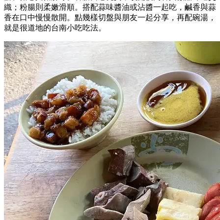
織；粉腸則柔嫩滑順。搭配蒜味醬油或沾醬一起吃，鹹香與蒜
香在口中慢慢散開。點幾樣切盤與朋友一起分享，再配碗湯，
就是很道地的台南小吃吃法。