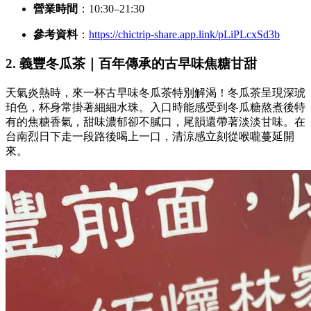
營業時間
：10:30–21:30
參考資料
：
https://chictrip-share.app.link/pLiPLcxSd3b
2. 義豐冬瓜茶｜百年傳承的古早味焦糖甘甜
天氣炎熱時，來一杯古早味冬瓜茶特別解渴！冬瓜茶呈現深琥
珀色，杯身常掛著細細水珠。入口時能感受到冬瓜糖熬煮後特
有的焦糖香氣，甜味濃郁卻不膩口，尾韻還帶著淡淡甘味。在
台南烈日下走一段路後喝上一口，清涼感立刻從喉嚨蔓延開
來。