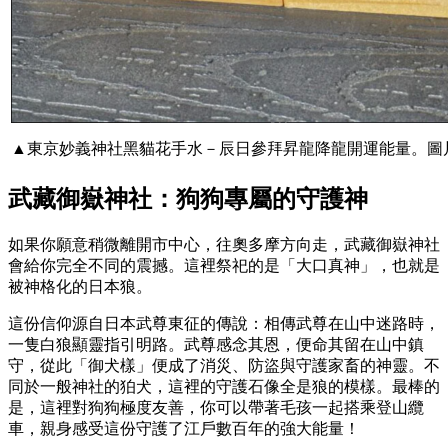
▲東京妙義神社黑貓花手水－辰日參拜昇龍降龍開運能量。圖
武藏御嶽神社：狗狗專屬的守護神
如果你願意稍微離開市中心，往奧多摩方向走，武藏御嶽神社
會給你完全不同的震撼。這裡祭祀的是「大口真神」，也就是
被神格化的日本狼。
這份信仰源自日本武尊東征的傳說：相傳武尊在山中迷路時，
一隻白狼顯靈指引明路。武尊感念其恩，便命其留在山中鎮
守，從此「御犬樣」便成了消災、防盜與守護家畜的神靈。不
同於一般神社的狛犬，這裡的守護石像全是狼的模樣。最棒的
是，這裡對狗狗極度友善，你可以帶著毛孩一起搭乘登山纜
車，親身感受這份守護了江戶數百年的強大能量！