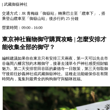
|
武藏御嶽神社
交通方式：JR 青梅線「御嶽站」轉乘巴士至「纜車下」，搭
乘登山纜車至「御嶽山站」後步行約 25 分鐘
營業時間：09:00 - 16:00
東京神社寵物御守購買攻略 | 怎麼安排才
能收集全部的御守？
編輯建議如果你在東京只有安排三天兩夜，第一天可以先去市
谷龜岡八幡宮預約木雕御守，接著去淺草今戶神社感受招財貓
魅力。第二天安排世田谷區的豪德寺一日散策，第三天領取御
守後前往妙義神社或武藏御嶽神社。這種走法能確保你在有限
時間內，蒐集到最齊全的狗狗御守與貓咪祝福。