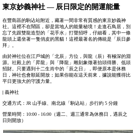
東京妙義神社 — 辰日限定的開運能量
在豐島區的駒込站附近，藏著一間非常有質感的東京妙義神
社。這裡不在鬧區，卻是當地人的能量秘境！走進石鳥居，別
忘了先跟雙龍造型的「花手水」打聲招呼，仔細看，其中一條
龍頭上還坐著一隻俏皮的黑貓！這裡最著名的傳統是「辰日參
拜」。
由於神社位在江戶城的「北辰」方位，與龍（辰）有極深的淵
源。社殿上的「昇龍」與「降龍」雕刻象徵著抬頭得勝、低頭
招財。只要遇到十二生肖中的「辰之日」，即便原本是休務
日，神社也會順延開放；如果你能在這天前來，據說能獲得比
平日更強大的守護力量。
|
義神社
交通方式：JR 山手線、南北線「駒込站」步行約 5 分鐘
營業時間：10:00 - 16:00（週二、週三通常為休務日，遇辰之
日則開放）