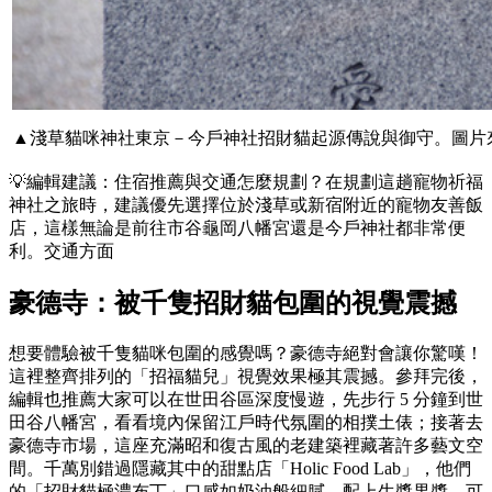
▲淺草貓咪神社東京－今戶神社招財貓起源傳說與御守。圖片
💡編輯建議：住宿推薦與交通怎麼規劃？在規劃這趟寵物祈福
神社之旅時，建議優先選擇位於淺草或新宿附近的寵物友善飯
店，這樣無論是前往市谷龜岡八幡宮還是今戶神社都非常便
利。交通方面
豪德寺：被千隻招財貓包圍的視覺震撼
想要體驗被千隻貓咪包圍的感覺嗎？豪德寺絕對會讓你驚嘆！
這裡整齊排列的「招福貓兒」視覺效果極其震撼。參拜完後，
編輯也推薦大家可以在世田谷區深度慢遊，先步行 5 分鐘到世
田谷八幡宮，看看境內保留江戶時代氛圍的相撲土俵；接著去
豪德寺市場，這座充滿昭和復古風的老建築裡藏著許多藝文空
間。千萬別錯過隱藏其中的甜點店「Holic Food Lab」，他們
的「招財貓極濃布丁」口感如奶油般細膩，配上生漿果醬，可