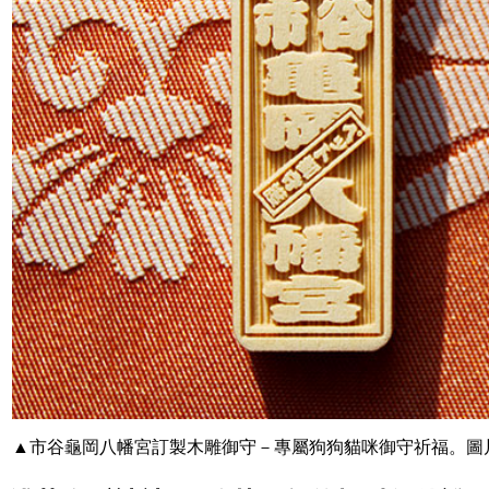
▲市谷龜岡八幡宮訂製木雕御守－專屬狗狗貓咪御守祈福。圖