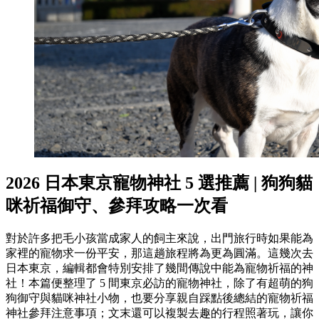
2026 日本東京寵物神社 5 選推薦 | 狗狗貓
咪祈福御守、參拜攻略一次看
對於許多把毛小孩當成家人的飼主來說，出門旅行時如果能為
家裡的寵物求一份平安，那這趟旅程將為更為圓滿。這幾次去
日本東京，編輯都會特別安排了幾間傳說中能為寵物祈福的神
社！本篇便整理了 5 間東京必訪的寵物神社，除了有超萌的狗
狗御守與貓咪神社小物，也要分享親自踩點後總結的寵物祈福
神社參拜注意事項；文末還可以複製去趣的行程照著玩，讓你