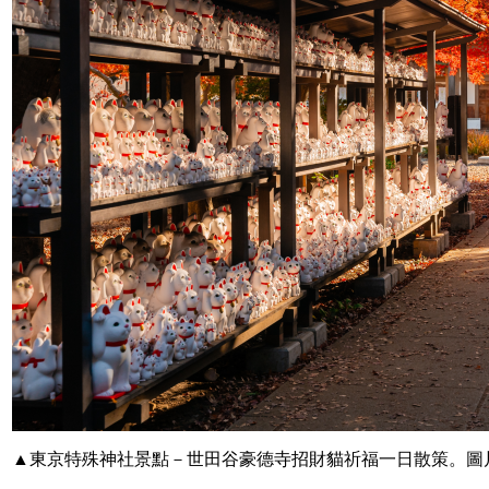
▲東京特殊神社景點－世田谷豪德寺招財貓祈福一日散策。圖片來源｜s