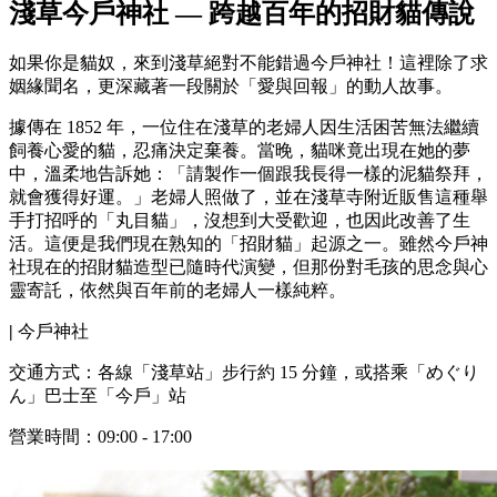
淺草今戶神社 — 跨越百年的招財貓傳說
如果你是貓奴，來到淺草絕對不能錯過今戶神社！這裡除了求
姻緣聞名，更深藏著一段關於「愛與回報」的動人故事。
據傳在 1852 年，一位住在淺草的老婦人因生活困苦無法繼續
飼養心愛的貓，忍痛決定棄養。當晚，貓咪竟出現在她的夢
中，溫柔地告訴她：「請製作一個跟我長得一樣的泥貓祭拜，
就會獲得好運。」老婦人照做了，並在淺草寺附近販售這種舉
手打招呼的「丸目貓」，沒想到大受歡迎，也因此改善了生
活。這便是我們現在熟知的「招財貓」起源之一。雖然今戶神
社現在的招財貓造型已隨時代演變，但那份對毛孩的思念與心
靈寄託，依然與百年前的老婦人一樣純粹。
|
今戶神社
交通方式：各線「淺草站」步行約 15 分鐘，或搭乘「めぐり
ん」巴士至「今戶」站
營業時間：09:00 - 17:00