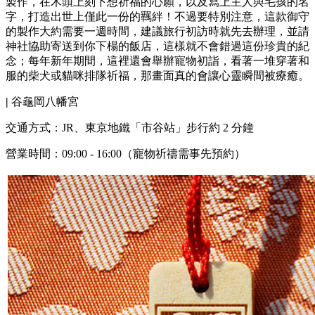
製作，在木頭上刻下想祈福的心願，以及寫上主人與毛孩的名
字，打造出世上僅此一份的羈絆！不過要特別注意，這款御守
的製作大約需要一週時間，建議旅行初訪時就先去辦理，並請
神社協助寄送到你下榻的飯店，這樣就不會錯過這份珍貴的紀
念；每年新年期間，這裡還會舉辦寵物初詣，看著一堆穿著和
服的柴犬或貓咪排隊祈福，那畫面真的會讓心靈瞬間被療癒。
|
谷龜岡八幡宮
交通方式：JR、東京地鐵「市谷站」步行約 2 分鐘
營業時間：09:00 - 16:00（寵物祈禱需事先預約）