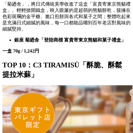
「菊廼舎」，將日式傳統美學收進了這盒「富貴寄東京熊貓禮
盒」。輕輕掀開鐵盒，映入眼簾的是超萌的熊貓餅乾，簇擁在
色彩斑斕的金平糖、脆口煎餅與各式和菓子之間；整體吃起來
是充滿日式細膩的風味，每一口都能品嚐到百年老店對風味的
細膩堅持。
銀座 菊廼舎「登陸商標 富貴寄東京熊貓和菓子禮盒」
一盒 70g / 1,242円
TOP 10：C3 TIRAMISÙ「酥脆、酥鬆
提拉米蘇」