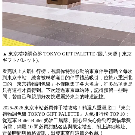
▲ 東京禮物調色盤 TOKYO GIFT PALETTE (圖片來源｜東京
ギフトパレット)。
看完以上人氣排行榜，有讓你特別心動的東京伴手禮嗎？每次
到東京車站，總會被琳瑯滿目的伴手禮給吸引，位於八重洲北
口的「東京禮物調色盤」不僅匯集了各大名店，許多品項更是
只有這裡才買得到。下次經過東京車站時，記得預留一些時
間，替自己和親朋好友挑選屬於東京的味道記憶。
2025-2026 東京車站必買伴手禮攻略！精選八重洲北口『東京
禮物調色盤 TOKYO GIFT PALETTE』人氣排行榜 TOP 10：
從冠軍 Butter Butler 奶油千層酥、開心果夾心餅到可愛貓掌費
南雪，網羅 10 間必買甜點名店與限定禮盒。附上詳細地址、
營業時間與價格資訊，出發東京前這篇必收藏！