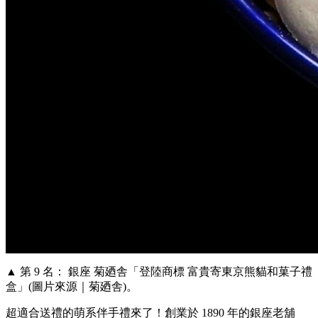
▲ 第 9 名： 銀座 菊廼舎「登陸商標 富貴寄東京熊貓和菓子禮
盒」(圖片來源｜菊廼舎)。
超適合送禮的萌系伴手禮來了！創業於 1890 年的銀座老舖