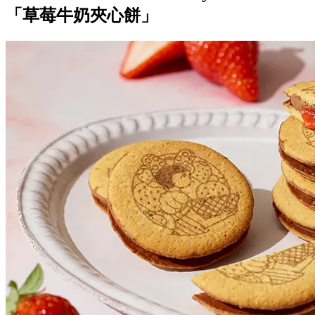
「草莓牛奶夾心餅」