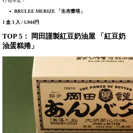
打包帶走！
BRULEE MERIZE 「生布蕾塔」
1 盒 3 入 / 1,944円
TOP 5： 岡田謹製紅豆奶油屋 「紅豆奶
油蛋糕捲」