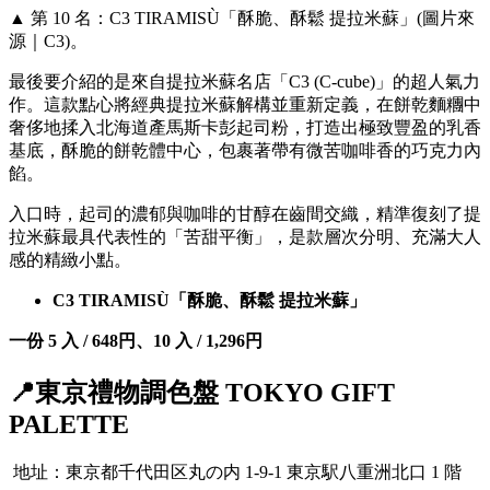
▲ 第 10 名：C3 TIRAMISÙ「酥脆、酥鬆 提拉米蘇」(圖片來
源｜C3)。
最後要介紹的是來自提拉米蘇名店「C3 (C-cube)」的超人氣力
作。這款點心將經典提拉米蘇解構並重新定義，在餅乾麵糰中
奢侈地揉入北海道產馬斯卡彭起司粉，打造出極致豐盈的乳香
基底，酥脆的餅乾體中心，包裹著帶有微苦咖啡香的巧克力內
餡。
入口時，起司的濃郁與咖啡的甘醇在齒間交織，精準復刻了提
拉米蘇最具代表性的「苦甜平衡」，是款層次分明、充滿大人
感的精緻小點。
C3 TIRAMISÙ「酥脆、酥鬆 提拉米蘇」
一份 5 入 / 648円、10 入 / 1,296円
📍東京禮物調色盤 TOKYO GIFT
PALETTE
地址：東京都千代田区丸の内 1-9-1 東京駅八重洲北口 1 階