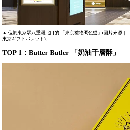
▲ 位於東京駅八重洲北口的 「東京禮物調色盤」(圖片來源｜
東京ギフトパレット)。
TOP 1：Butter Butler 「奶油千層酥」