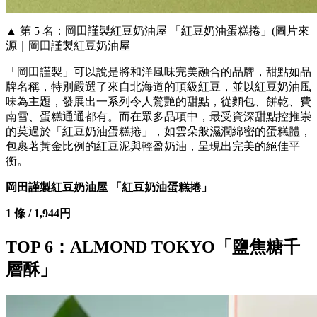
▲ 第 5 名：岡田謹製紅豆奶油屋 「紅豆奶油蛋糕捲」(圖片來
源｜岡田謹製紅豆奶油屋
「岡田謹製」可以說是將和洋風味完美融合的品牌，甜點如品
牌名稱，特別嚴選了來自北海道的頂級紅豆，並以紅豆奶油風
味為主題，發展出一系列令人驚艷的甜點，從麵包、餅乾、費
南雪、蛋糕通通都有。而在眾多品項中，最受資深甜點控推崇
的莫過於「紅豆奶油蛋糕捲」，如雲朵般濕潤綿密的蛋糕體，
包裹著黃金比例的紅豆泥與輕盈奶油，呈現出完美的絕佳平
衡。
岡田謹製紅豆奶油屋 「紅豆奶油蛋糕捲」
1 條 / 1,944円
TOP 6：ALMOND TOKYO「鹽焦糖千
層酥」