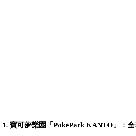
1. 寶可夢樂園「PokéPark KANTO