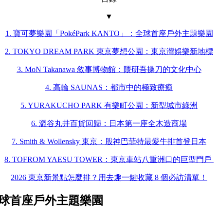
▼
1. 寶可夢樂園「PokéPark KANTO」：全球首座戶外主題樂園
2. TOKYO DREAM PARK 東京夢想公園：東京灣娛樂新地標
3. MoN Takanawa 敘事博物館：隈研吾操刀的文化中心
4. 高輪 SAUNAS：都市中的極致療癒
5. YURAKUCHO PARK 有樂町公園：新型城市綠洲
6. 澀谷丸井百貨回歸：日本第一座全木造商場
7. Smith & Wollensky 東京：股神巴菲特最愛牛排首登日本
8. TOFROM YAESU TOWER：東京車站八重洲口的巨型門戶
2026 東京新景點怎麼排？用去趣一鍵收藏 8 個必訪清單！
」：全球首座戶外主題樂園