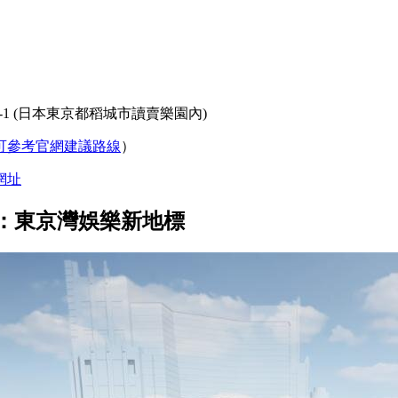
hi, 4015-1 (日本東京都稻城市讀賣樂園內)
可參考官網建議路線
）
網址
想公園：東京灣娛樂新地標