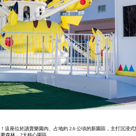
開幕了！這座位於讀賣樂園內、占地約 2.6 公頃的新園區，主打沉浸
可夢森林」2大核心園區。