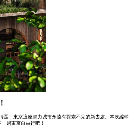
！
 的文化特區，東京這座魅力城市永遠有探索不完的新去處。本次編輯
的下一趟東京自由行吧！