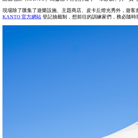
現場除了匯集了遊樂設施、主題商店、皮卡丘燈光秀外，遊客進
KANTO 官方網站
登記抽籤制，想前往的訓練家們，務必隨時