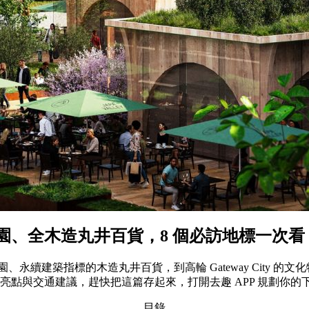
公園、全木造丸井百貨，8 個必訪地標一次看
、永續建築指標的木造丸井百貨，到高輪 Gateway City
日期、亮點與交通建議，趕快把這篇存起來，打開去趣 APP 規劃你
目錄