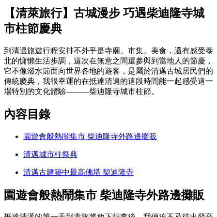
【清萊旅行】古城漫步 巧遇柴迪隆寺城
市柱節慶典
到清邁旅遊行程安排不外乎是寺廟、市集、美食，還有感受泰
北的慵懶生活步調，這次在無意之間還參與到當地人的節慶，
它不像潑水節面向世界各地的遊客，是屬於清邁古城居民們的
傳統慶典，我很幸運的在抵達清邁的這段時間能一起感受這一
場特別的文化體驗———柴迪隆寺城市柱節。
內容目錄
園遊會般熱鬧集市 柴迪隆寺外路邊攤販
清邁城市柱祭典
清邁古建築中最高佛塔 契迪隆寺
園遊會般熱鬧集市 柴迪隆寺外路邊攤販
抵達清邁的第一天到青旅將放下行李後，我便迫不及待出發至