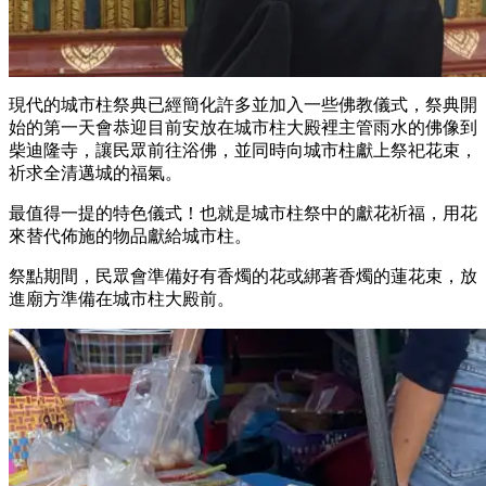
現代的城市柱祭典已經簡化許多並加入一些佛教儀式，祭典開
始的第一天會恭迎目前安放在城市柱大殿裡主管雨水的佛像到
柴迪隆寺，讓民眾前往浴佛，並同時向城市柱獻上祭祀花束，
祈求全清邁城的福氣。
最值得一提的特色儀式！也就是城市柱祭中的獻花祈福，用花
來替代佈施的物品獻給城市柱。
祭點期間，民眾會準備好有香燭的花或綁著香燭的蓮花束，放
進廟方準備在城市柱大殿前。