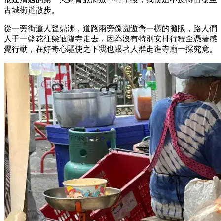
古城街道散步。
從一旁街道人聲鼎沸，道路兩旁像園遊會一樣的攤販，路人們
人手一籃花往柴迪隆寺走去，因為沒有特別安排行程全憑著感
覺行動，在好奇心驅使之下我也跟著人群走進寺廟一探究竟。