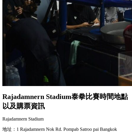
Rajadamnern Stadium泰拳比賽時間地點
以及購票資訊
Rajadamnern Stadium
地址：1 Rajadamnern Nok Rd. Pompab Satroo pai Bangkok