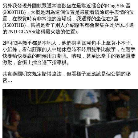
另外我發現外國觀眾通常喜歡坐在最靠近擂台的Ring Side區
(2000THB)，大概是因為這個位置是最能看清除選手表情的位
置，在觀賞時有非常強的臨場感，我選擇的坐位在2區
(1500THB)，當初是看了別人介紹賭客都會聚集在此所以才選
的2ND CLASS(賭得最火熱的位置)。
2區和3區幾乎都是本地人，他們揹著霹靂包手上拿著小本子、
小紙條，看似莊家的人中場休息時不時用雙手比數字，在選手
快要輸快要贏的時候用力嘶吼、吶喊，甚至比拳手的教練還要
激動，會衝上擂台邊下指導棋。
其實泰國明文規定賭博違法，但看樣子這應該是個公開的秘
密…