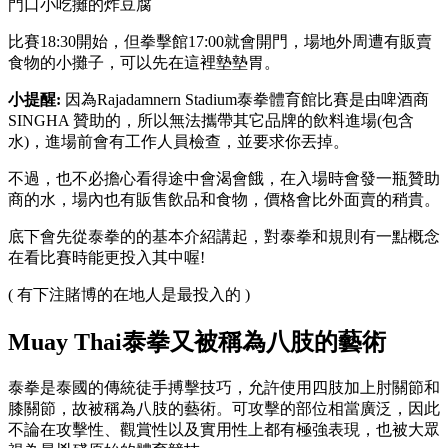
門口小吃攤的炸豆腐
比賽18:30開始，但拳擊館17:00就會開門，場地外周遭有販賣
食物的小攤子，可以先在這裡墊墊胃。
小提醒:
因為Rajadamnern Stadium泰拳體育館比賽是由啤酒商
SINGHA 贊助的，所以無法攜帶其它品牌的飲料進場(包含
水)，進場前會有工作人員檢查，並要求你丟掉。
不過，也不必擔心看得途中會渴會餓，在入場時會發一瓶贊助
商的水，場內也有販售飲品和食物，價格會比外面賣的稍貴。
底下會先從泰拳的的基本介紹講起，對泰拳和規則有一點概念
在看比賽時能更投入其中喔!
( 有下注賭博的在地人是最投入的 )
Muay Thai泰拳又被稱為八肢的藝術
泰拳是泰國的傳統徒手搏擊技巧，允許使用四肢加上肘關節和
膝關節，故被稱為八肢的藝術。可攻擊的部位相當廣泛，因此
不論在攻擊性、觀賞性以及實用性上都有極強表現，也被大眾