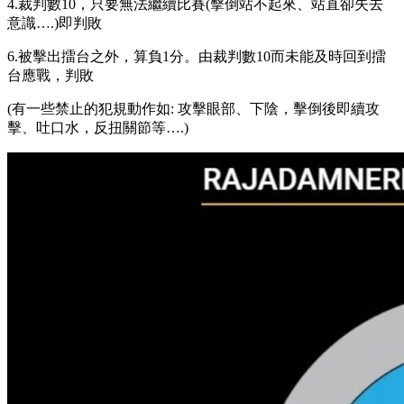
4.裁判數10，只要無法繼續比賽(擊倒站不起來、站直卻失去
意識….)即判敗
6.被擊出擂台之外，算負1分。由裁判數10而未能及時回到擂
台應戰，判敗
(有一些禁止的犯規動作如: 攻擊眼部、下陰，擊倒後即續攻
擊、吐口水，反扭關節等….)