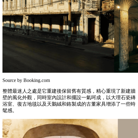
Source by Booking.com
整體最迷人之處是它重建後保留舊有質感，精心重現了新建牆
壁的風化外觀，同時室內設計和擺設一氣呵成，以大理石瓷磚
浴室、復古地毯以及天鵝絨和鉻製成的古董家具增添了一些時
髦感。