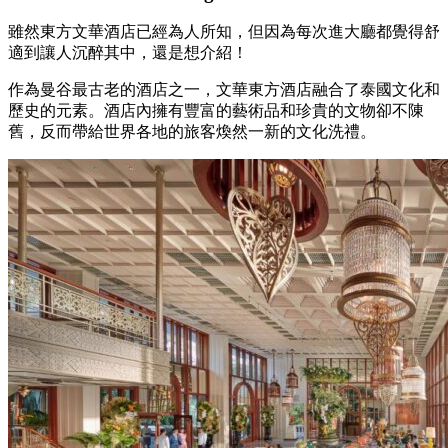
雖然東方文華酒店已經為人所知，但因為每次進大廳都覺得舒
適到讓人沉醉其中，還是想介紹！
作為曼谷最古老的酒店之一，文華東方酒店融合了泰國文化和
歷史的元素。酒店內擁有豐富的藝術品和珍貴的文物卻不陳
舊，反而帶給世界各地的旅客煥然一新的文化洗禮。