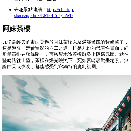
去趣景點連結：
https://chictrip-
share.app.link/EMIoLSFymWb
阿妹茶樓
九份最經典的畫面莫過於阿妹茶樓以及滿滿燈籠的豎崎路了，
這是遊客一定會留影的不二之選，也是九份的代表性畫面，紅
燈籠高掛在整條路上，再搭配木造茶樓散發出懷舊氛圍。站在
豎崎路往上望，茶樓在燈光映照下，宛如宮崎駿動畫場景。無
論白天或夜晚，都能感受到它獨特的魔幻氛圍。