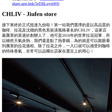
share.app.link/5eDIlLuymWb
CHLIV - Jiufen store
接下來終於正式抵達九份啦！第一站我們選擇的是以高品質的
咖啡、拉花及沈穩的黑色系裝潢風格著名的CHLIV，這家店
最厲害的莫過於創辦人了，他可是2016年的世界拉花冠軍，所
以雖然天氣炎熱，我們還是點了熱拿鐵，為的就是可以親眼看
到厲害的拉花過程。除了拉花之外，一入口就可以感受到咖啡
的特殊香氣，非常可以品嚐出店家在選豆上的用心！