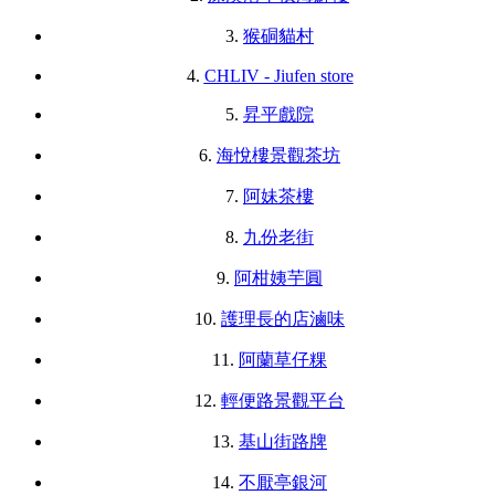
3.
猴硐貓村
4.
CHLIV - Jiufen store
5.
昇平戲院
6.
海悅樓景觀茶坊
7.
阿妹茶樓
8.
九份老街
9.
阿柑姨芋圓
10.
護理長的店滷味
11.
阿蘭草仔粿
12.
輕便路景觀平台
13.
基山街路牌
14.
不厭亭銀河