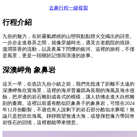
去趣行程一鍵複製
行程介紹
九份的魅力，在於霧氣繚繞的山巒與點點燈火交織出的詩意。
一步步走進巷弄之間，就像穿越時光，遇見古老戲院的痕跡、
溫潤茶香的流動，以及夜幕下閃爍的銀河。這裡的旅程，不僅
是風景，更是一段關於記憶與浪漫的故事。
深澳岬角 象鼻岩
這天一早，在造訪九份小鎮之前，我們先抵達了距離不太遠的
深澳岬角欣賞海景，這裡的海岸普遍因為長期的海風及海水侵
蝕，把岸邊的岩石雕刻成各式的模樣，讓人彷彿走進大自然雕
刻的畫廊。這裡以前還有酷似巨象鼻子的象鼻岩，可惜在2024
年12月份斷裂，不過也有人說剩下的岩石部分酷似水豚呢！無
論只是想吹吹海風、靜靜眺望無邊大海，或發揮想像力帶回奇
岩怪石的回憶，這裡都能帶來愜意。