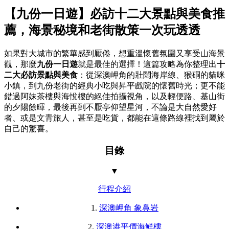
【九份一日遊】必訪十二大景點與美食推
薦，海景秘境和老街散策一次玩透透
如果對大城市的繁華感到厭倦，想重溫懷舊氛圍又享受山海景
觀，那麼
九份一日遊
就是最佳的選擇！這篇攻略為你整理出
十
二大必訪景點與美食
：從深澳岬角的壯闊海岸線、猴硐的貓咪
小鎮，到九份老街的經典小吃與昇平戲院的懷舊時光；更不能
錯過阿妹茶樓與海悅樓的絕佳拍攝視角，以及輕便路、基山街
的夕陽餘暉，最後再到不厭亭仰望星河，不論是大自然愛好
者、或是文青旅人，甚至是吃貨，都能在這條路線裡找到屬於
自己的驚喜。
目錄
▼
行程介紹
1.
深澳岬角 象鼻岩
2.
深澳港平價海鮮樓