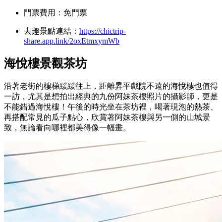
門票費用：免門票
去趣景點連結：
https://chictrip-
share.app.link/2oxEtmxymWb
海悅樓景觀茶坊
沿著老街的樓梯緩緩往上，距離昇平戲院不遠的海悅樓也值得
一訪，尤其是想拍出經典的九份阿妹茶樓照片的攝影師，更是
不能錯過海悅樓！午後的時光坐在茶坊裡，喝著現泡的熱茶、
再搭配常見的瓜子點心，欣賞著阿妹茶樓與另一側的山城景
致，無論看向哪裡都美得像一幅畫。