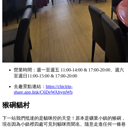
營業時間：週一至週五 11:00-14:00 & 17:00-20:00、週六
至週日11:00-15:00 & 17:00-20:00
去趣景點連結：
https://chictrip-
share.app.link/C6DeWAhymWb
猴硐貓村
下一站我們抵達的是貓咪控的天堂！原本是礦業小鎮的猴硐，
現在因為小鎮裡四處可見到貓咪而聞名。隨意走進任何一條巷