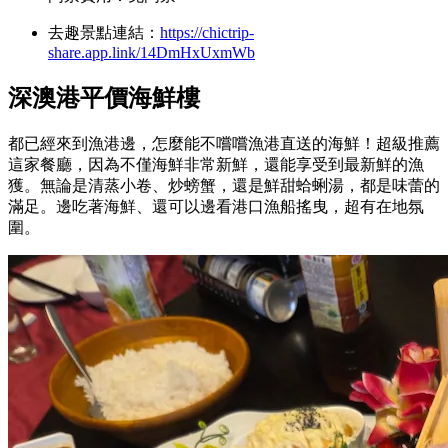
去趣景點連結：
https://chictrip-
share.app.link/14DmHxUxmWb
深澳港平價海鮮樓
都已經來到漁港邊，怎麼能不嚐嚐漁港直送的海鮮！超級推薦
這家餐廳，因為不僅海鮮非常新鮮，還能享受到最新鮮的漁
獲。無論是清蒸小卷、炒螃蟹，還是鮮甜蛤蜊湯，都是味蕾的
滿足。邊吃著海鮮、還可以邊看港口漁船搖曳，超有在地氛
圍。