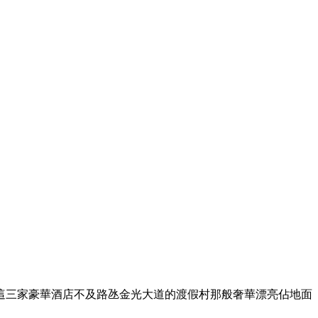
這三家豪華酒店不及路氹金光大道的渡假村那般奢華漂亮佔地面