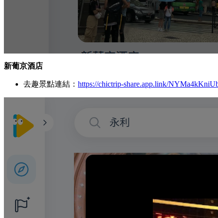
新葡京酒店
去趣景點連結：
https://chictrip-share.app.link/NYMa4kKniU