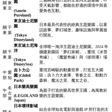
三麗鷗角色打造的全室內主題樂園，不
園
關
東
受天氣影響，都能在舒適的環境中與喜
東
京
(Sanrio
愛角色互動。
Puroland)
東京迪士尼樂
日本最具代表性的經典主題樂園，以童
園
關
千
話故事、夢幻城堡、趣味設施與華麗遊
東
葉
(Tokyo
行聞名。
Disneyland)
東京迪士尼海
全球唯一海洋主題迪士尼樂園。2024 年
洋
關
千
擴建新園區「夢幻泉鄉」，重現《冰雪
東
葉
奇緣》、《魔髮奇緣》與《彼得潘》場
(Tokyo
景。
DisneySea)
重現宮崎駿的動畫世界，打造五大園
吉卜力公
中
愛
區：吉卜力大倉庫、青春之丘、動動力
園 (Ghibli
部
知
Park)
森林、魔法之里、魔女之谷。
日本樂高樂園
名
中
為親子打造的樂高世界王國，為寓教於
古
部
(LEGOLAND
樂的主題樂園。
屋
Japan)
日本環球影城
結合全球知名電影與遊戲 IP 所打造的主
關
大