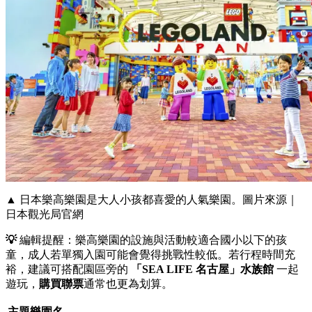
▲ 日本樂高樂園是大人小孩都喜愛的人氣樂園。圖片來源｜
日本觀光局官網
💡
編輯提醒：樂高樂園的設施與活動較適合國小以下的孩
童，成人若單獨入園可能會覺得挑戰性較低。若行程時間充
裕，建議可搭配園區旁的
「SEA LIFE 名古屋」水族館
一起
遊玩，
購買聯票
通常也更為划算。
主題樂園名