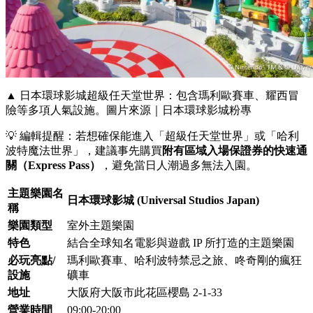
▲ 日本環球影城超級任天堂世界：包含瑪利歐賽車、耀西冒
險等多項人氣設施。圖片來源｜日本環球影城粉專
💡 編輯提醒：若想確保能進入「超級任天堂世界」或「哈利
波特魔法世界」，建議事先購買
附有區域入場保證券的快速通
關（Express Pass）
，避免當日人潮過多無法入園。
主題樂園名
日本環球影城 (Universal Studios Japan)
稱
樂園類型
室外主題樂園
特色
結合全球知名電影與遊戲 IP 所打造的主題樂園
必玩亮點/
瑪利歐賽車、哈利波特禁忌之旅、咚奇剛的瘋狂
設施
礦車
地址
大阪府大阪市此花區櫻島 2-1-33
營業時間
09:00-20:00