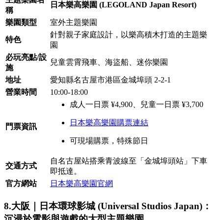
日本樂高樂園 (LEGOLAND Japan Resort)
稱
樂園類型
室外主題樂園
針對親子家庭設計，以樂高積木打造的主題樂
特色
園
必玩亮點/設
兒童雲霄飛車、海盜船、迷你樂園
施
地址
愛知縣名古屋市港區金城埠頭 2-2-1
營業時間
10:00-18:00
成人一日票 ¥4,900、兒童一日票 ¥3,700
日本樂高樂園購票連結
門票資訊
可現場購票，特殊節日
自名古屋站搭乘青波線至「金城埠頭站」下車
交通方式
即抵達。
官方網站
日本樂高樂園官網
8.大阪｜日本環球影城 (Universal Studios Japan)：
沉浸於電影與遊戲的大型主題樂園