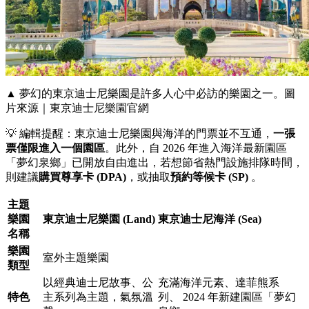
▲ 夢幻的東京迪士尼樂園是許多人心中必訪的樂園之一。圖
片來源｜東京迪士尼樂園官網
💡 編輯提醒：東京迪士尼樂園與海洋的門票並不互通，
一張
票僅限進入一個園區
。此外，自 2026 年進入海洋最新園區
「夢幻泉鄉」已開放自由進出，若想節省熱門設施排隊時間，
則建議
購買尊享卡 (DPA)
，或抽取
預約等候卡 (SP)
。
主題
樂園
東京迪士尼樂園 (Land)
東京迪士尼海洋 (Sea)
名稱
樂園
室外主題樂園
類型
以經典迪士尼故事、公
充滿海洋元素、達菲熊系
特色
主系列為主題，氣氛溫
列、 2024 年新建園區「夢幻