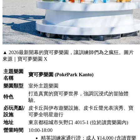
▲ 2026最新開幕的寶可夢樂園，讓訓練師們為之瘋狂。圖片
來源｜寶可夢樂園 X
主題樂園
寶可夢樂園 (PokéPark Kanto)
名稱
樂園類型
室外主題樂園
打造真實的寶可夢世界，強調沉浸式的冒險體
特色
驗。
必玩亮點/
皮卡丘與伊布遊樂設施、皮卡丘聲光表演秀、寶
設施
可夢全明星遊行
地址
東京都稲城市矢野口 4015-1 (位於讀賣樂園內)
營業時間
10:00-18:00
精英訓練家通行證：成人 ¥14,000 (含讀賣樂