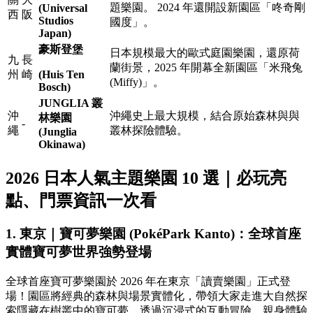
題樂園。 2024 年還開設新園區「咚奇剛
(Universal
西
阪
Studios
國度」。
Japan)
豪斯登堡
日本規模最大的歐式庭園樂園，還原荷
九
長
蘭街景，2025 年開幕全新園區「米飛兔
州
崎
(Huis Ten
(Miffy)」。
Bosch)
JUNGLIA 叢
沖
沖繩史上最大規模，結合原始森林與與
林樂園
-
繩
叢林探險體驗。
(Junglia
Okinawa)
2026 日本人氣主題樂園 10 選｜必玩亮
點、門票資訊一次看
1. 東京｜寶可夢樂園 (PokéPark Kanto)：全球首座
實體寶可夢世界強勢登場
全球首座寶可夢樂園於 2026 年在東京「讀賣樂園」正式登
場！園區將經典的森林與場景實體化，帶領大家走進大自然探
索隱藏在樹叢中的寶可夢，透過沉浸式的互動冒險，親身體驗