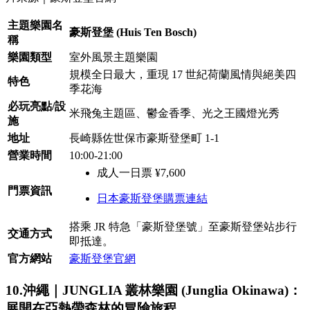
主題樂園名
豪斯登堡 (Huis Ten Bosch)
稱
樂園類型
室外風景主題樂園
規模全日最大，重現 17 世紀荷蘭風情與絕美四
特色
季花海
必玩亮點/設
米飛兔主題區、鬱金香季、光之王國燈光秀
施
地址
長崎縣佐世保市豪斯登堡町 1-1
營業時間
10:00-21:00
成人一日票 ¥7,600
門票資訊
日本豪斯登堡購票連結
搭乘 JR 特急「豪斯登堡號」至豪斯登堡站步行
交通方式
即抵達。
官方網站
豪斯登堡官網
10.沖繩｜JUNGLIA 叢林樂園 (Junglia Okinawa)：
展開在亞熱帶森林的冒險旅程