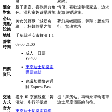
馨
泉鄉」
適合
親子家庭、喜歡經典角
情侶、喜歡達菲熊家族、追求
對象
色、溫和童趣遊樂設施
刺激遊樂設施。
必玩
美女與野獸「城堡奇
夢幻泉鄉園區、翱翔：騰空飛
亮點/
緣」、杯麵歡樂之旅
行、驚魂古塔
設施
地址
千葉縣浦安市舞濱 1-1
營業
09:00-21:00
時間
成人一日票
¥9,400
東京迪士尼樂園
門票
購票連結
資訊
建議加購快速通
關 Express Pass
交通
搭乘 JR 京葉線至「舞
從「舞濱站」再轉乘單軌電車
方式
濱站」步行即抵達
迪士尼度假區線前往。
官方
東京迪士尼樂園官網