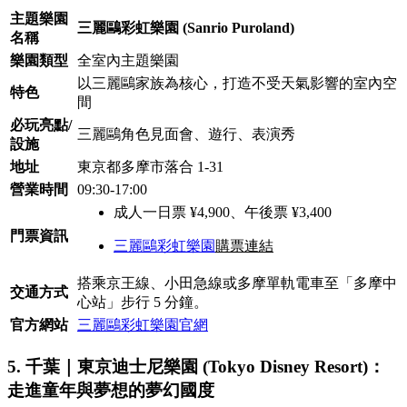
主題樂園
三麗鷗彩虹樂園 (Sanrio Puroland)
名稱
樂園類型
全室內主題樂園
以三麗鷗家族為核心，打造不受天氣影響的室內空
特色
間
必玩亮點/
三麗鷗角色見面會、遊行、表演秀
設施
地址
東京都多摩市落合 1-31
營業時間
09:30-17:00
成人一日票 ¥4,900、午後票 ¥3,400
門票資訊
三麗鷗彩虹樂園
購票連結
搭乘京王線、小田急線或多摩單軌電車至「多摩中
交通方式
心站」步行 5 分鐘。
官方網站
三麗鷗彩虹樂園官網
5. 千葉｜東京迪士尼樂園 (Tokyo Disney Resort)：
走進童年與夢想的夢幻國度