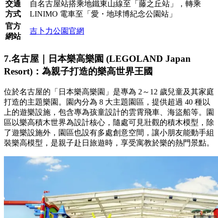
交通
自名古屋站搭乘地鐵東山線至「藤之丘站」，轉乘
方式
LINIMO 電車至「愛・地球博紀念公園站」
官方
吉卜力公園官網
網站
7.名古屋｜日本樂高樂園 (LEGOLAND Japan
Resort)：為親子打造的樂高世界王國
位於名古屋的「日本樂高樂園」是專為 2～12 歲兒童及其家庭
打造的主題樂園。園內分為 8 大主題園區，提供超過 40 種以
上的遊樂設施，包含專為孩童設計的雲霄飛車、海盜船等。園
區以樂高積木世界為設計核心，隨處可見壯觀的積木模型，除
了遊樂設施外，園區也設有多處創意空間，讓小朋友能動手組
裝樂高模型，是親子赴日旅遊時，享受寓教於樂的熱門景點。