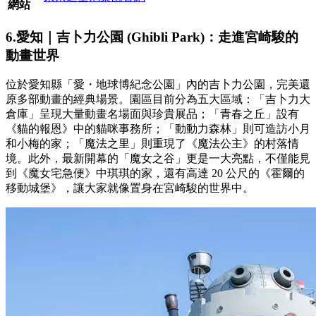
網站
6.愛知｜吉卜力公園 (Ghibli Park)：走進宮崎駿的
動畫世界
位於愛知縣「愛・地球博紀念公園」內的吉卜力公園，完美還
原多部動畫的經典場景。園區目前分為五大區域：「吉卜力大
倉庫」呈現大量動畫名場面與珍貴展品；「青春之丘」設有
《貓的報恩》中的貓咪事務所；「動動力森林」則可造訪小月
和小梅的家；「魔法之里」則重現了《魔法公主》的村落情
境。此外，最新開幕的「魔女之谷」更是一大亮點，不僅能見
到《魔女宅急便》中琪琪的家，還有高達 20 公尺的《霍爾的
移動城堡》，讓大家就像置身在宮崎駿的世界中。