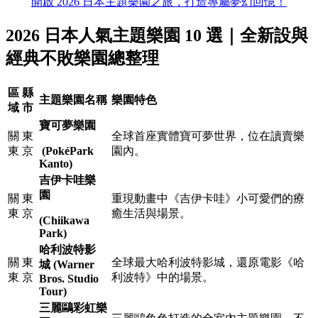
開啟 2026 日本主題樂園之旅，打造專屬夢幻回憶！
2026 日本人氣主題樂園 10 選｜全新設與
經典不敗樂園總整理
區
縣
主題樂園名稱
樂園特色
域
市
寶可夢樂園
關
東
全球首座實體寶可夢世界，位在讀賣樂
東
京
(PokéPark
園內。
Kanto)
吉伊卡哇樂
園
關
東
重現動畫中《吉伊卡哇》小可愛們的療
東
京
癒生活與場景。
(Chiikawa
Park)
哈利波特影
關
東
全球最大哈利波特影城，還原電影《哈
城 (Warner
東
京
利波特》中的場景。
Bros. Studio
Tour)
三麗鷗彩虹樂