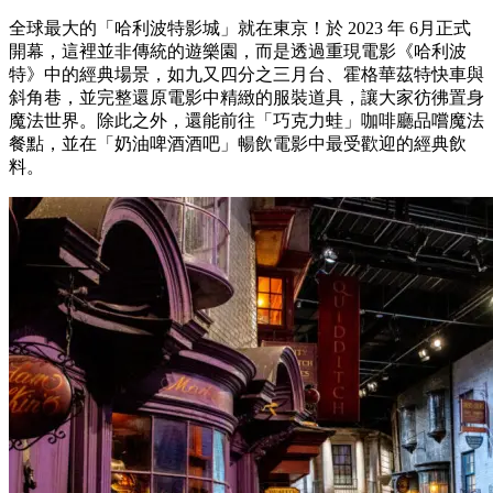
全球最大的「哈利波特影城」就在東京！於 2023 年 6月正式
開幕，這裡並非傳統的遊樂園，而是透過重現電影《哈利波
特》中的經典場景，如九又四分之三月台、霍格華茲特快車與
斜角巷，並完整還原電影中精緻的服裝道具，讓大家彷彿置身
魔法世界。除此之外，還能前往「巧克力蛙」咖啡廳品嚐魔法
餐點，並在「奶油啤酒酒吧」暢飲電影中最受歡迎的經典飲
料。