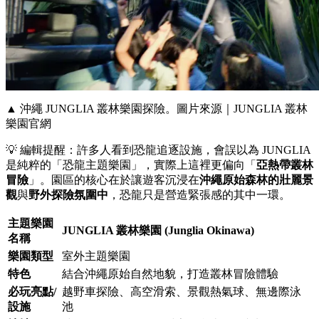
▲ 沖繩 JUNGLIA 叢林樂園探險。圖片來源｜JUNGLIA 叢林
樂園官網
💡
編輯提醒：許多人看到恐龍追逐設施，會誤以為 JUNGLIA
是純粹的「恐龍主題樂園」，實際上這裡更偏向「
亞熱帶叢林
冒險
」。園區的核心在於讓遊客沉浸在
沖繩原始森林的壯麗景
觀
與
野外探險氛圍中
，恐龍只是營造緊張感的其中一環。
主題樂園
JUNGLIA 叢林樂園 (Junglia Okinawa)
名稱
樂園類型
室外主題樂園
特色
結合沖繩原始自然地貌，打造叢林冒險體驗
必玩亮點/
越野車探險、高空滑索、景觀熱氣球、無邊際泳
設施
池