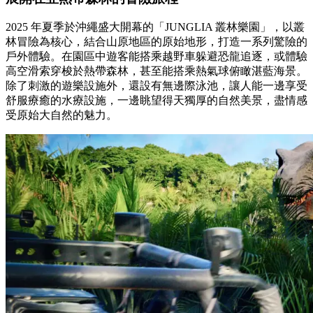
2025 年夏季於沖繩盛大開幕的「JUNGLIA 叢林樂園」，以叢
林冒險為核心，結合山原地區的原始地形，打造一系列驚險的
戶外體驗。在園區中遊客能搭乘越野車躲避恐龍追逐，或體驗
高空滑索穿梭於熱帶森林，甚至能搭乘熱氣球俯瞰湛藍海景。
除了刺激的遊樂設施外，還設有無邊際泳池，讓人能一邊享受
舒服療癒的水療設施，一邊眺望得天獨厚的自然美景，盡情感
受原始大自然的魅力。