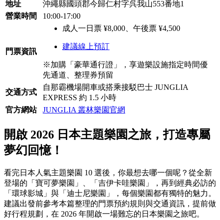
地址
沖繩縣國頭郡今歸仁村字呉我山553番地1
營業時間
10:00-17:00
成人一日票 ¥8,000、午後票 ¥4,500
建議線上預訂
門票資訊
※加購「豪華通行證」，享遊樂設施指定時間優
先通道、整理券預留
自那霸機場開車或搭乘接駁巴士 JUNGLIA
交通方式
EXPRESS 約 1.5 小時
官方網站
JUNGLIA 叢林樂園官網
開啟 2026 日本主題樂園之旅，打造專屬
夢幻回憶！
看完日本人氣主題樂園 10 選後，你最想去哪一個呢？從全新
登場的「寶可夢樂園」、「吉伊卡哇樂園」，再到經典必訪的
「環球影城」與「迪士尼樂園」，每個樂園都有獨特的魅力。
建議出發前參考本篇整理的門票預約規則與交通資訊，提前做
好行程規劃，在 2026 年開啟一場難忘的日本樂園之旅吧。