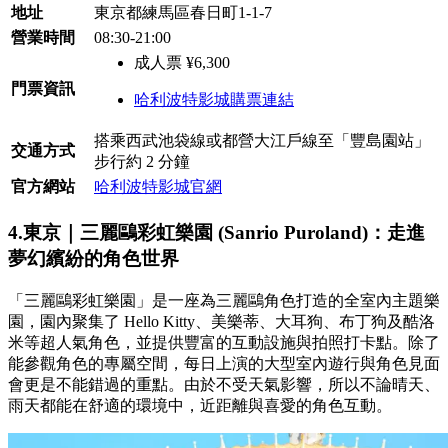
地址
東京都練馬區春日町1-1-7
營業時間
08:30-21:00
成人票 ¥6,300
門票資訊
哈利波特影城購票連結
搭乘西武池袋線或都營大江戶線至「豐島園站」
交通方式
步行約 2 分鐘
官方網站
哈利波特影城官網
4.東京｜三麗鷗彩虹樂園 (Sanrio Puroland)：走進
夢幻繽紛的角色世界
「三麗鷗彩虹樂園」是一座為三麗鷗角色打造的全室內主題樂
園，園內聚集了 Hello Kitty、美樂蒂、大耳狗、布丁狗及酷洛
米等超人氣角色，並提供豐富的互動設施與拍照打卡點。除了
能參觀角色的專屬空間，每日上演的大型室內遊行與角色見面
會更是不能錯過的重點。由於不受天氣影響，所以不論晴天、
雨天都能在舒適的環境中，近距離與喜愛的角色互動。