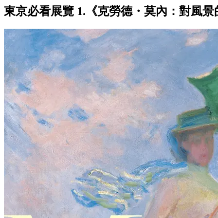
東京必看展覽 1.《克勞德・莫內：對風景