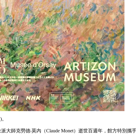
)。
適逢印象派大師克勞德‧莫內（Claude Monet）逝世百週年，