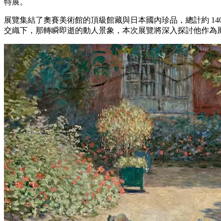
特展。
展覽集結了奧賽美術館的頂級館藏與日本國內珍品，總計約 1
交織下，那轉瞬即逝的動人景象，本次展覽將深入探討他作為