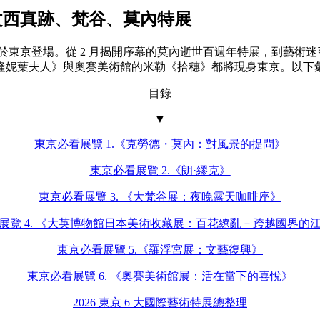
達文西真跡、梵谷、莫內特展
將於東京登場。從 2 月揭開序幕的莫內逝世百週年特展，到藝術迷
妮葉夫人》與奧賽美術館的米勒《拾穗》都將現身東京。以下彙
目錄
▼
東京必看展覽 1.《克勞德・莫內：對風景的提問》
東京必看展覽 2.《朗·繆克》
東京必看展覽 3. 《大梵谷展：夜晚露天咖啡座》
展覽 4. 《大英博物館日本美術收藏展：百花繚亂－跨越國界的
東京必看展覽 5.《羅浮宮展：文藝復興》
東京必看展覽 6. 《奧賽美術館展：活在當下的喜悅》
2026 東京 6 大國際藝術特展總整理