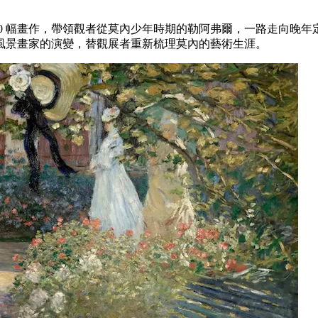
40 幅畫作，帶領觀者從莫內少年時期的勒阿弗爾，一路走向晚
風景畫家的演變，替觀展者重新梳理莫內的藝術生涯。