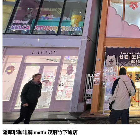
薩摩耶咖啡廳 moffu 茂府竹下通店