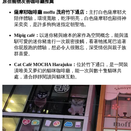
原宿寵物友善咖啡廳推薦
薩摩耶咖啡廳 moffu 茂府竹下通店：
主打白色薩摩耶犬
陪伴體驗，環境寬敞，乾淨明亮，白色薩摩耶也顯得神
采奕奕，是許多狗狗迷指定朝聖地。
Mipig café：
以迷你豬與繪本的家作為空間概念，能與溫
馴可愛的迷你豬進行一次親密接觸，看著牠搖尾巴追著
你屁股跑的體驗，想必令人很難忘，深受情侶與親子族
群喜愛。
Cat Café MOCHA Harajuku：
位於竹下通口，是一間裝
潢唯美又夢幻的貓咪咖啡廳，能一次與數十隻貓咪共
處，適合靜靜閱讀與貓咪互動。