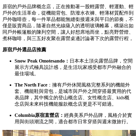
原宿的戶外品牌概念店，正在推動著一股輕露營、輕運動、輕
戶外的生活革命，從機能背包、防潑水衣褲、輕薄材質配件到
戶外咖啡壺，每一件單品都能無縫銜接週末與平日的節奏，不
僅是販賣商品，隨著自然光線薩入的透明玻璃帷幕，構築出如
同戶外帳篷般的陳列空間，讓人好想席地而坐，點亮野營燈、
煮杯咖啡，與三五好友聚在露營桌邊討論著下次的露營行程，
原宿戶外選品店推薦
Snow Peak Omotesando：
日本本土頂尖露營品牌，空間
展示方式極具設計感，是生活玩家感受都市戶外融合的
最佳場域。
The North Face
：擁有戶外休閒風格完整系列的機能外
套、機能鞋與背包，是城市與戶外之間穿搭最實用的代
表品牌，其中獨立的登山概念店、女性概念店、kids概
念店與未來科技機能服款概念店更是不可錯過。
Columbia原宿直營店：
經典美系戶外品牌，風格介於實
用與街頭潮流之間，適合都市日常穿搭與週末微旅行。