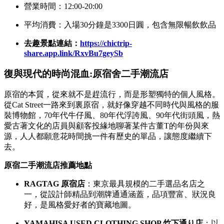
營業時間：12:00-20:00
平均消費：入場30分鐘是3300日圓，包含無限暢飲飲品
去趣景點連結：
https://chictrip-
share.app.link/RxvBu7geySb
復與現代的時尚混血:原宿舍
二手潮流店
原宿的本質，從來就不是趕流行，而是形塑獨特的個人風格。
從Cat Street一路來到裏原宿，就好像穿越不同時代與風格的服
裝博物館，70年代牛仔風、80年代浮誇風、90年代街頭風，熱
愛古著文化的店員與顧客投緣地聊著某件古董T的年份與來
源，人人都願意花時間挑一件有歷史的單品，讓態度繼續下
去。
原宿二手潮流店推薦地點
RAGTAG 原宿店
：東京最具規模的二手選品名店之
一，從設計師精品到潮牌通通涵蓋，品項豐富、狀況良
好，是風格愛好者的寶藏地圖。
YAMAHISA USED CLOTHING SHOP 竹下通り店
：以