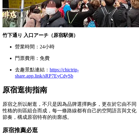
竹下通り 入口アーチ（原宿駅側）
營業時間：24小時
門票費用：免費
去趣景點連結：
https://chictrip-
share.app.link/sRP7EyCdySb
原宿逛街指南
原宿之所以耐逛，不只是因為品牌選擇夠多，更在於它由不同
性格的街區組合而成，每一條路線都有自己的空間語言與文化
節奏，構成原宿特有的街廓感。
原宿推薦必逛