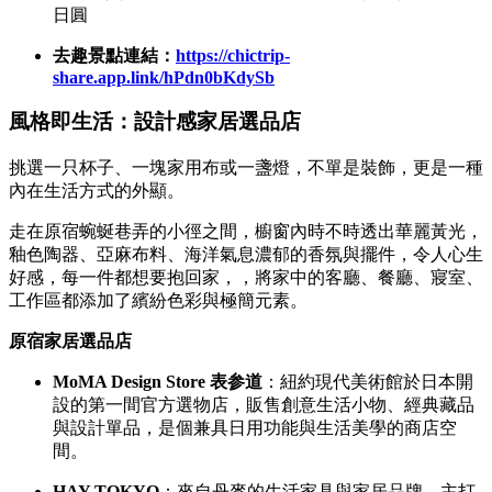
日圓
去趣景點連結：
https://chictrip-
share.app.link/hPdn0bKdySb
風格即生活：設計感家居選品店
挑選一只杯子、一塊家用布或一盞燈，不單是裝飾，更是一種
內在生活方式的外顯。
走在原宿蜿蜒巷弄的小徑之間，櫥窗內時不時透出華麗黃光，
釉色陶器、亞麻布料、海洋氣息濃郁的香氛與擺件，令人心生
好感，每一件都想要抱回家，，將家中的客廳、餐廳、寢室、
工作區都添加了繽紛色彩與極簡元素。
原宿家居選品店
MoMA Design Store 表参道
：紐約現代美術館於日本開
設的第一間官方選物店，販售創意生活小物、經典藏品
與設計單品，是個兼具日用功能與生活美學的商店空
間。
HAY TOKYO
：來自丹麥的生活家具與家居品牌，主打