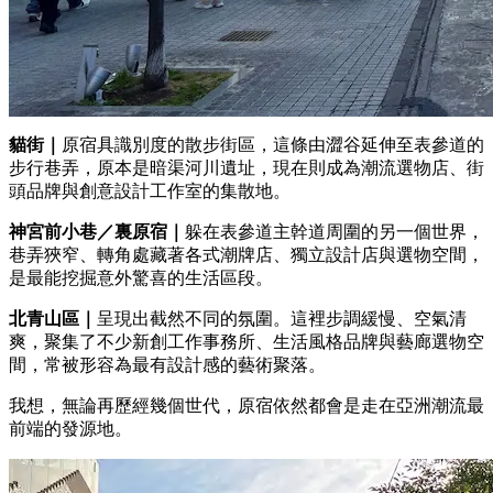
貓街｜
原宿具識別度的散步街區，這條由澀谷延伸至表參道的
步行巷弄，原本是暗渠河川遺址，現在則成為潮流選物店、街
頭品牌與創意設計工作室的集散地。
神宮前小巷／裏原宿｜
躲在表參道主幹道周圍的另一個世界，
巷弄狹窄、轉角處藏著各式潮牌店、獨立設計店與選物空間，
是最能挖掘意外驚喜的生活區段。
北青山區｜
呈現出截然不同的氛圍。這裡步調緩慢、空氣清
爽，聚集了不少新創工作事務所、生活風格品牌與藝廊選物空
間，常被形容為最有設計感的藝術聚落。
我想，無論再歷經幾個世代，原宿依然都會是走在亞洲潮流最
前端的發源地。