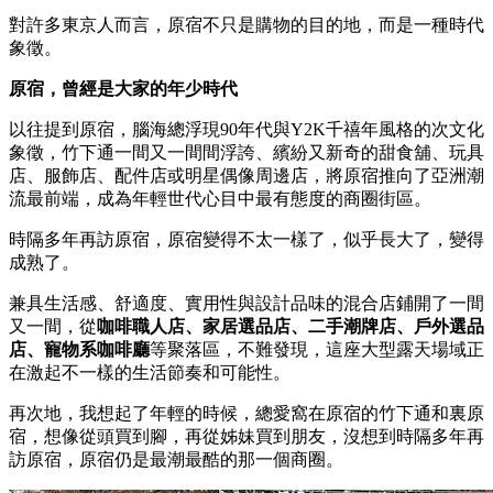
對許多東京人而言，原宿不只是購物的目的地，而是一種時代
象徵。
原宿，曾經是大家的年少時代
以往提到原宿，腦海總浮現90年代與Y2K千禧年風格的次文化
象徵，竹下通一間又一間間浮誇、繽紛又新奇的甜食舖、玩具
店、服飾店、配件店或明星偶像周邊店，將原宿推向了亞洲潮
流最前端，成為年輕世代心目中最有態度的商圈街區。
時隔多年再訪原宿，原宿變得不太一樣了，似乎長大了，變得
成熟了。
兼具生活感、舒適度、實用性與設計品味的混合店鋪開了一間
又一間，從
咖啡職人店、家居選品店、二手潮牌店、戶外選品
店、寵物系咖啡廳
等聚落區，不難發現，這座大型露天場域正
在激起不一樣的生活節奏和可能性。
再次地，我想起了年輕的時候，總愛窩在原宿的竹下通和裏原
宿，想像從頭買到腳，再從姊妹買到朋友，沒想到時隔多年再
訪原宿，原宿仍是最潮最酷的那一個商圈。