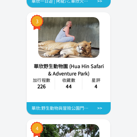
華欣一日遊 | 拷龍穴、華欣火車站、夜市
3
華欣野生動物園 (Hua Hin Safari
& Adventure Park)
加行程數
收藏數
星評
226
44
4
華欣:野生動物與冒險公園門票 |泰國
4