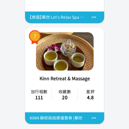
【泰國】華欣 Let's Relax Spa 泰式按摩體驗
7
Kinn Retreat & Massage
加行程數
收藏數
星評
111
20
4.8
KINN 靜修與按摩優惠券 |華欣