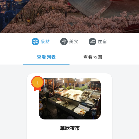
曼谷
香港
芭達雅
澳門
清邁
越南
景點
美食
住宿
普吉島
泰國
查看列表
查看地圖
春武里府
清萊
1
北碧府
華欣
華欣夜市