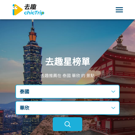
去趣星榜單
去趣推薦在 泰國
華欣
的 景點
泰國
台灣
華欣
日本
不限區域
韓國