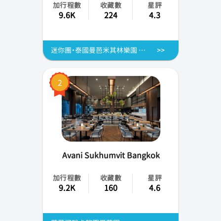
加行程數
收藏數
星評
9.6K
224
4.3
迷你團・泰國曼芭米其林樂園 5 日|格蘭島玩水趣&大城動物園&米其林餐廳|2~8人成行・專車不併團・不含機票
2
Avani Sukhumvit Bangkok
加行程數
收藏數
星評
9.2K
160
4.6