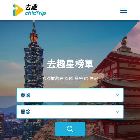
去趣星榜單
去趣推薦在 泰國
曼谷
的 住宿
泰國
台灣
曼谷
日本
不限區域
韓國