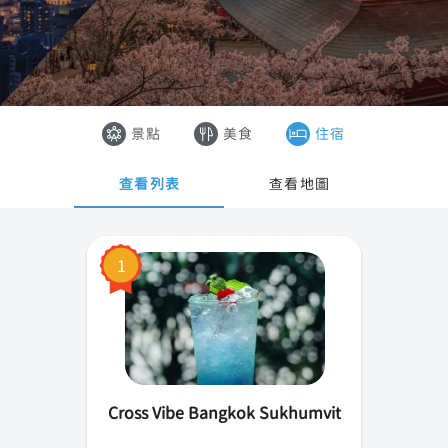
曼谷
香港
芭達雅
澳門
清邁
越南
景點
美食
住宿
普吉島
泰國
查看列表
查看地圖
春武里府
清萊
1
北碧府
華欣
Cross Vibe Bangkok Sukhumvit