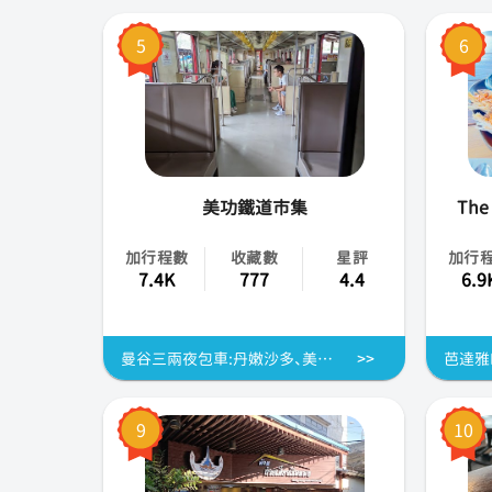
5
6
美功鐵道市集
The 
加行程數
收藏數
星評
加行
7.4K
777
4.4
6.9
曼谷三兩夜包車:丹嫩沙多、美功、安帕瓦和北碧府 |泰國
芭達雅
9
10