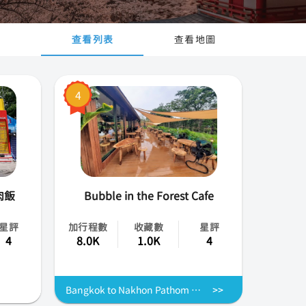
查看列表
查看地圖
4
肉飯
Bubble in the Forest Cafe
星評
加行程數
收藏數
星評
4
8.0K
1.0K
4
Bangkok to Nakhon Pathom Day Tour: Phra Pathom Chedi, Bubble Forest & Local Seafood Market