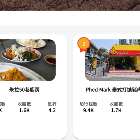
芭達雅
清邁
普吉島
3
春武里府
清萊
北碧府
朱拉50巷廚房
Phed Mark 泰式打拋豬
華欣
程數
收藏數
星評
加行程數
收藏數
K
1.6K
4.2
9.4K
1.7K