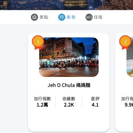
韓國
景點
美食
住宿
香港
澳門
1
2
越南
泰國
Jeh O Chula 媽媽麵
加行程數
收藏數
星評
加行
1.2萬
2.2K
4.1
9.9