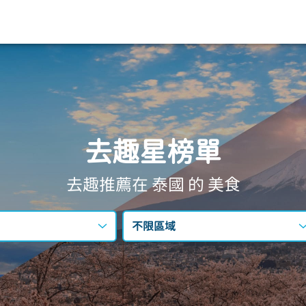
去趣星榜單
去趣推薦在 泰國
的 美食
不限區域
不限區域
曼谷