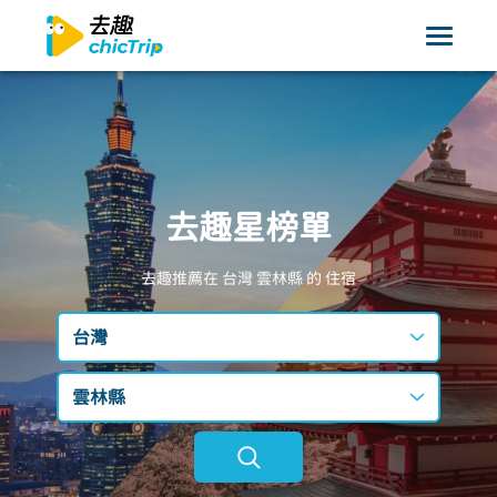
去趣星榜單
去趣推薦在 台灣
雲林縣
的 住宿
台灣
台灣
雲林縣
日本
不限區域
韓國