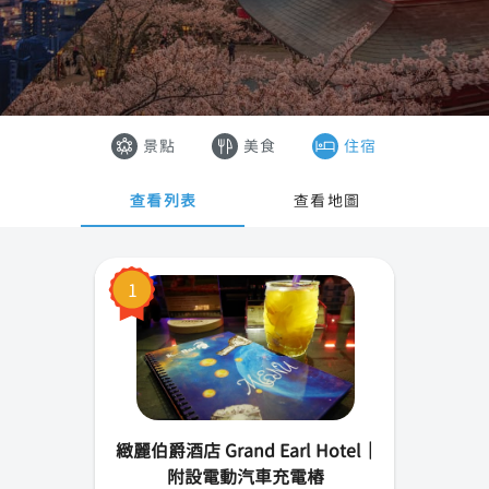
台北市
香港
新北市
澳門
桃園市
越南
景點
美食
住宿
新竹市(縣)
泰國
查看列表
查看地圖
宜蘭縣
基隆市
1
苗栗縣
台中市
彰化縣
緻麗伯爵酒店 Grand Earl Hotel ｜
雲林縣
附設電動汽車充電樁