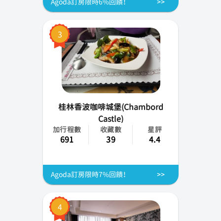
Agoda訂房限時6%回饋！
蘭嶼
3
小琉球
綠島
桂林香波咖啡城堡(Chambord
Castle)
加行程數
收藏數
星評
691
39
4.4
Agoda訂房限時7%回饋！
4