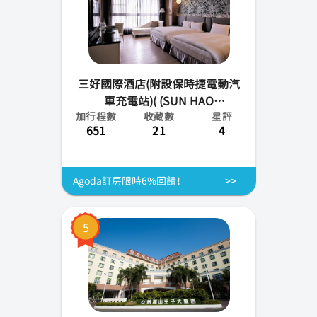
三好國際酒店(附設保時捷電動汽
車充電站)( (SUN HAO
加行程數
收藏數
星評
INTERNATIONAL HOTEL))
651
21
4
Agoda訂房限時6%回饋！
5