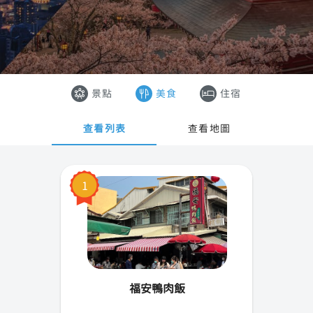
台北市
香港
新北市
澳門
桃園市
越南
景點
美食
住宿
新竹市(縣)
泰國
查看列表
查看地圖
宜蘭縣
基隆市
1
苗栗縣
台中市
彰化縣
福安鴨肉飯
雲林縣