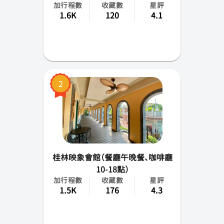
加行程數
收藏數
星評
南投縣
1.6K
120
4.1
嘉義市(縣)
台南市
高雄市
2
屏東縣
花蓮縣
台東縣
桂林映象會館（餐廳午晚餐、咖啡廳
金門縣
10-18點）
加行程數
收藏數
星評
1.5K
176
4.3
馬祖
澎湖縣