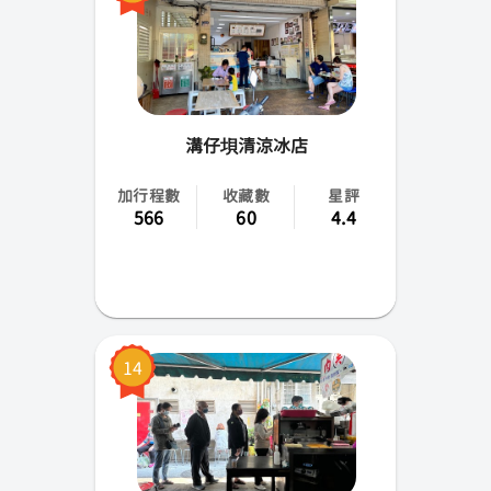
溝仔垻清涼冰店
加行程數
收藏數
星評
566
60
4.4
14