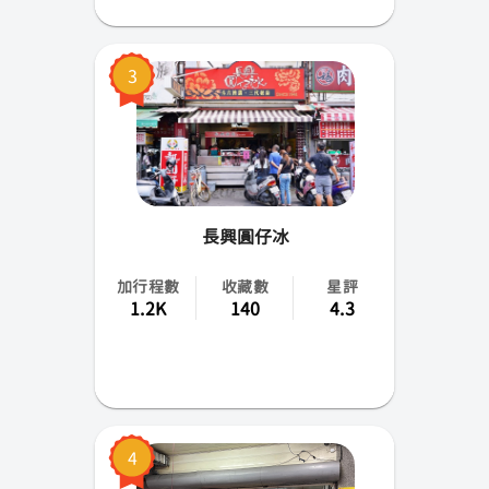
蘭嶼
3
小琉球
綠島
長興圓仔冰
加行程數
收藏數
星評
1.2K
140
4.3
4