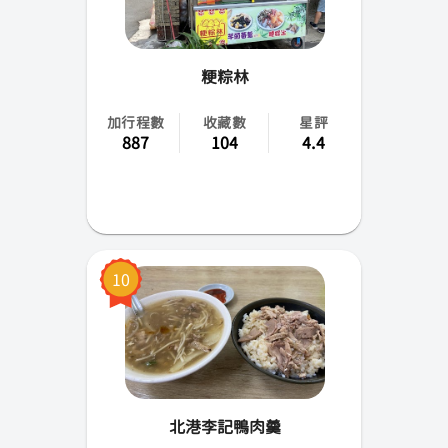
粳粽林
加行程數
收藏數
星評
887
104
4.4
10
北港李記鴨肉羹