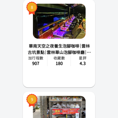
8
華南天空之夜養生泡腳咖啡｜雲林
古坑景點｜雲林華山泡腳咖啡廳｜雲
加行程數
收藏數
星評
林華山打卡景點｜泡腳送飲料｜泡腳
907
180
4.3
看夜景
9