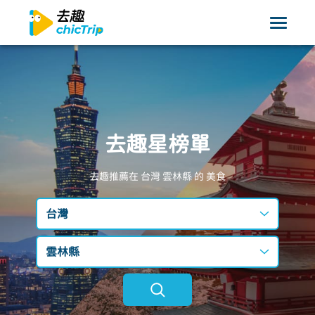
去趣星榜單
去趣推薦在 台灣
雲林縣
的 美食
台灣
台灣
雲林縣
日本
不限區域
韓國