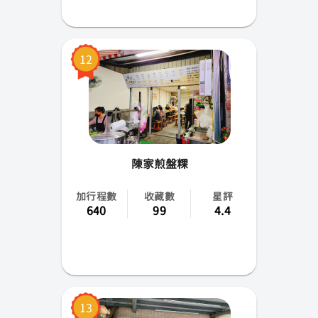
12
陳家煎盤粿
加行程數
收藏數
星評
640
99
4.4
13