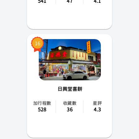
541
47
4.1
16
日興堂喜餅
加行程數
收藏數
星評
528
36
4.3