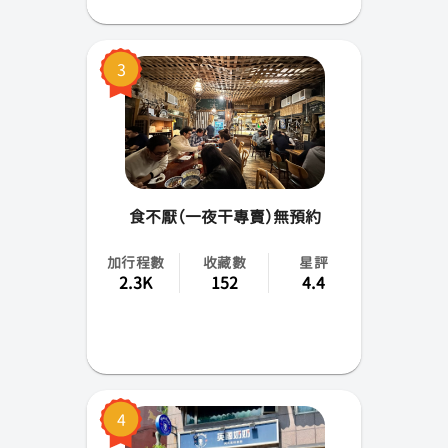
蘭嶼
3
小琉球
綠島
食不厭（一夜干專賣）無預約
加行程數
收藏數
星評
2.3K
152
4.4
4