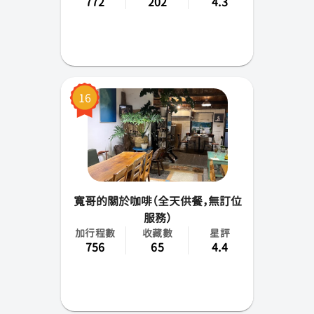
772
202
4.3
16
寬哥的關於咖啡（全天供餐，無訂位
服務）
加行程數
收藏數
星評
756
65
4.4