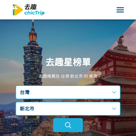
去趣星榜單
去趣推薦在 台灣
新北市
的 美食
台灣
台灣
新北市
日本
不限區域
韓國