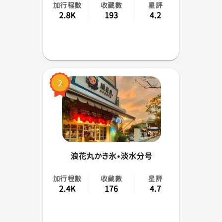
加行程數
收藏數
星評
南投縣
2.8K
193
4.2
嘉義市(縣)
台南市
高雄市
2
屏東縣
花蓮縣
台東縣
浪花丸かき氷•淡水分号
金門縣
加行程數
收藏數
星評
2.4K
176
4.7
馬祖
澎湖縣