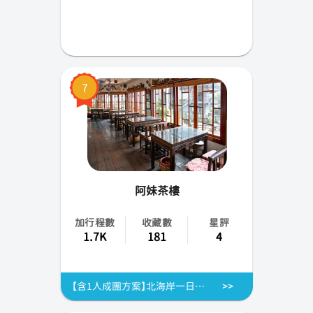
7
阿妹茶樓
加行程數
收藏數
星評
1.7K
181
4
【含1人成團方案】北海岸一日遊|九份&野柳 &十分&阿妹茶樓&黃金瀑布|日間夜間 多語服務|保證出團|早鳥方案加贈 佳賓牛軋餅