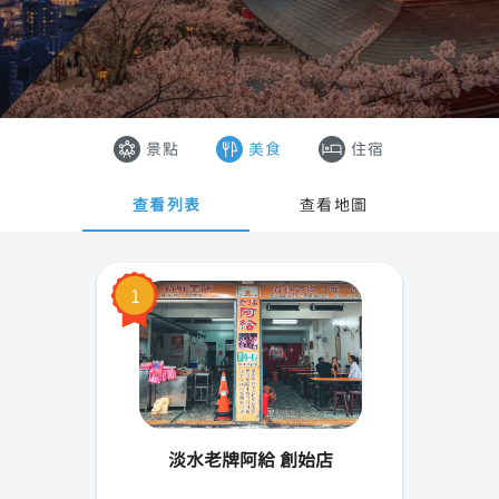
台北市
香港
新北市
澳門
桃園市
越南
景點
美食
住宿
新竹市(縣)
泰國
查看列表
查看地圖
宜蘭縣
基隆市
1
苗栗縣
台中市
彰化縣
淡水老牌阿給 創始店
雲林縣