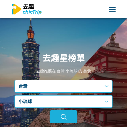
去趣星榜單
去趣推薦在 台灣
小琉球
的 美食
台灣
台灣
小琉球
日本
不限區域
韓國