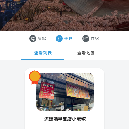
台北市
香港
新北市
澳門
桃園市
越南
景點
美食
住宿
新竹市(縣)
泰國
查看列表
查看地圖
宜蘭縣
基隆市
1
苗栗縣
台中市
彰化縣
洪媽媽早餐店小琉球
雲林縣