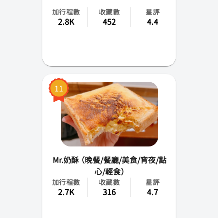
加行程數
收藏數
星評
2.8K
452
4.4
11
Mr.奶酥 （晚餐/餐廳/美食/宵夜/點
心/輕食）
加行程數
收藏數
星評
2.7K
316
4.7