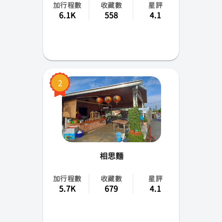
加行程數
收藏數
星評
南投縣
6.1K
558
4.1
嘉義市(縣)
台南市
高雄市
2
屏東縣
花蓮縣
台東縣
相思麵
金門縣
加行程數
收藏數
星評
5.7K
679
4.1
馬祖
澎湖縣