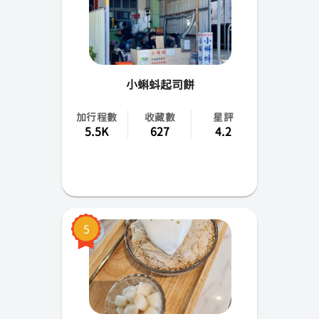
小蝌蚪起司餅
加行程數
收藏數
星評
5.5K
627
4.2
5