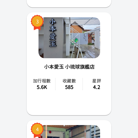
蘭嶼
3
小琉球
綠島
小本愛玉 小琉球旗艦店
加行程數
收藏數
星評
5.6K
585
4.2
4