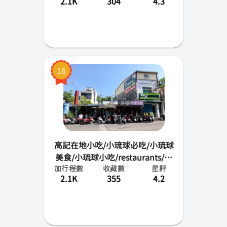
2.1K
304
4.3
16
高記在地小吃/小琉球必吃/小琉球
美食/小琉球小吃/restaurants/小
加行程數
收藏數
星評
琉球熱炒/晚餐推薦/團體桌菜
2.1K
355
4.2