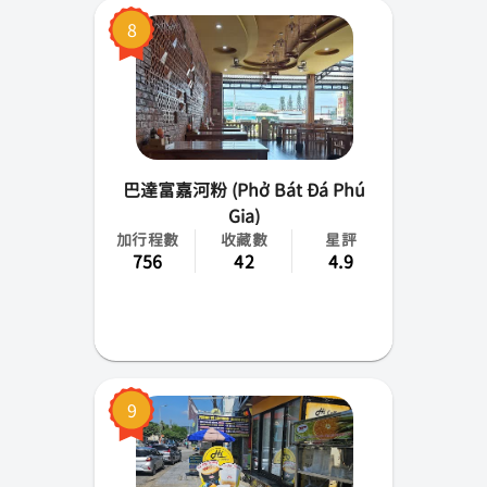
8
巴達富嘉河粉 (Phở Bát Đá Phú
Gia)
加行程數
收藏數
星評
756
42
4.9
9