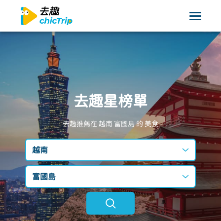
去趣星榜單
去趣推薦在 越南
富國島
的 美食
越南
台灣
富國島
日本
不限區域
韓國