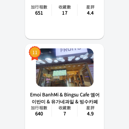
加行程數
收藏數
星評
651
17
4.4
11
Emoi BanhMi & Bingsu Cafe 엠어
이반미 & 유가네과일 & 빙수카페
加行程數
收藏數
星評
640
7
4.9