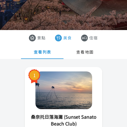
河內
香港
峴港
澳門
會安
越南
景點
美食
住宿
胡志明市
泰國
查看列表
查看地圖
富國島
1
桑奈托日落海灘 (Sunset Sanato
Beach Club)