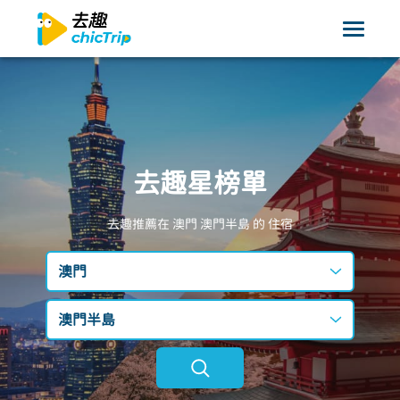
去趣星榜單
去趣推薦在 澳門
澳門半島
的 住宿
澳門
台灣
澳門半島
日本
不限區域
韓國