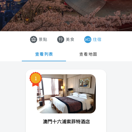
澳門半島
香港
氹仔島
澳門
越南
景點
美食
住宿
泰國
查看列表
查看地圖
1
澳門十六浦索菲特酒店