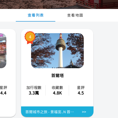
查看列表
查看地圖
4
首爾塔
星評
加行程數
收藏數
星評
4.4
3.3萬
4.8K
4.5
首爾城市之旅 - 景福宮、N 首爾塔、仁寺洞 - 韓國