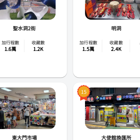
聖水洞2街
明洞
加行程數
收藏數
加行程數
收藏數
1.6萬
1.2K
1.5萬
2.4K
15
東大門市場
大使館換匯所