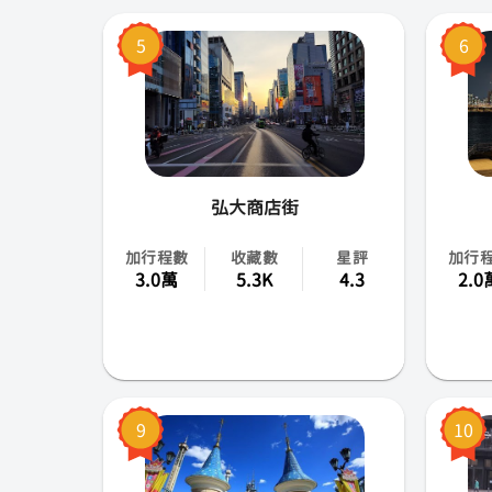
5
6
弘大商店街
加行程數
收藏數
星評
加行
3.0萬
5.3K
4.3
2.0
9
10