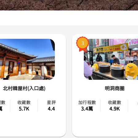
釜山
濟州島
世忠市
3
大邱市
仁川市
光州市
北村韓屋村(入口處)
明洞商圈
大田市
程數
收藏數
星評
加行程數
收藏數
蔚山市
萬
5.7K
4.4
3.4萬
4.9K
京畿道
忠清南北道