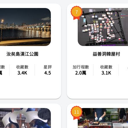
全羅南北道
7
慶尚南北道
江原道
汝矣島漢江公園
益善洞韓屋村
程數
收藏數
星評
加行程數
收藏數
萬
3.4K
4.5
2.0萬
3.1K
11