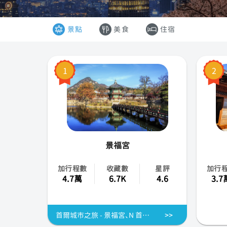
韓國
景點
美食
住宿
香港
澳門
1
2
越南
泰國
景福宮
加行程數
收藏數
星評
加行
4.7萬
6.7K
4.6
3.7
首爾城市之旅 - 景福宮、N 首爾塔、仁寺洞 - 韓國