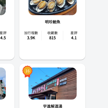
明珍鮑魚
星評
加行程數
收藏數
星評
4.5
3.9K
815
4.1
16
宇進解酒湯