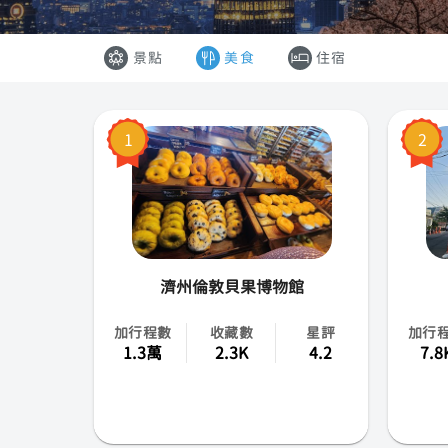
韓國
景點
美食
住宿
香港
澳門
1
2
越南
泰國
濟州倫敦貝果博物館
加行程數
收藏數
星評
加行
1.3萬
2.3K
4.2
7.8