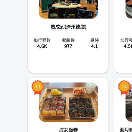
熟成到(濟州總店)
加行程數
收藏數
星評
加行
4.6K
977
4.1
4.5
13
14
海女飯卷
涯月翰