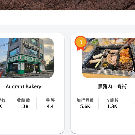
釜山
濟州島
世忠市
3
大邱市
仁川市
光州市
Audrant Bakery
黑豬肉一條街
大田市
程數
收藏數
星評
加行程數
收藏數
蔚山市
K
1.3K
4.4
5.6K
1.3K
京畿道
忠清南北道