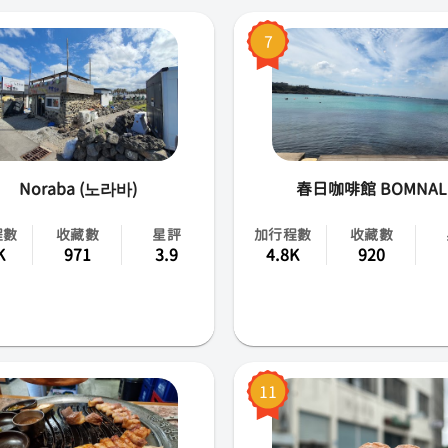
全羅南北道
7
慶尚南北道
江原道
Noraba (노라바)
春日咖啡館 BOMNAL
程數
收藏數
星評
加行程數
收藏數
K
971
3.9
4.8K
920
11