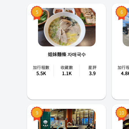
5
6
姐妹麵條 자매국수
加行程數
收藏數
星評
加行
5.5K
1.1K
3.9
4.8
9
10