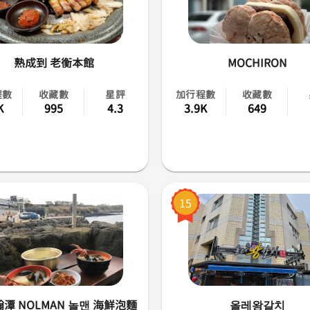
熟成到 老衡本館
MOCHIRON
程數
收藏數
星評
加行程數
收藏數
K
995
4.3
3.9K
649
15
潭 NOLMAN 놀맨 海鮮泡麵
올레왕갈치