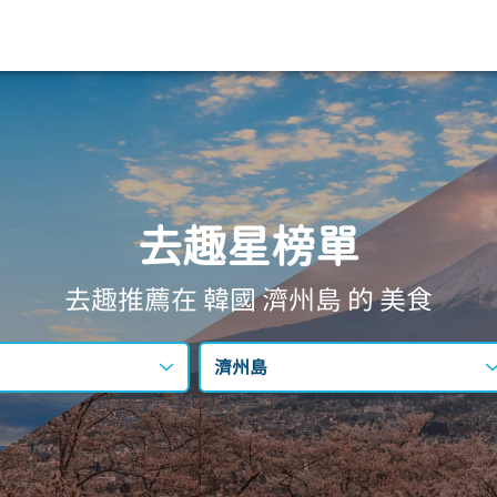
去趣星榜單
去趣推薦在 韓國
濟州島
的 美食
濟州島
不限區域
首爾