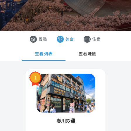
首爾
香港
釜山
澳門
濟州島
越南
景點
美食
住宿
世忠市
泰國
查看列表
查看地圖
大邱市
仁川市
1
光州市
大田市
蔚山市
春川炒雞
京畿道