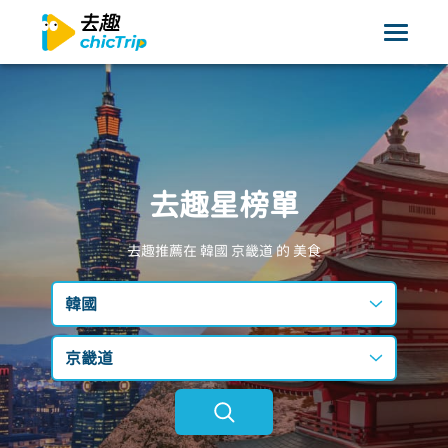
去趣星榜單
去趣推薦在 韓國
京畿道
的 美食
韓國
台灣
京畿道
日本
不限區域
韓國