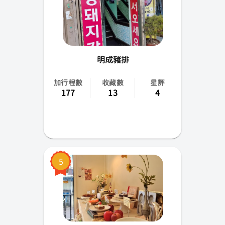
明成豬排
加行程數
收藏數
星評
177
13
4
5