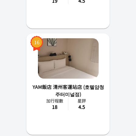
19
4.5
16
YAM飯店 清州客運站店 (호텔얌청
주터미널점)
加行程數
星評
18
4.5