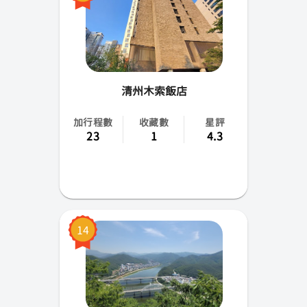
清州木索飯店
加行程數
收藏數
星評
23
1
4.3
14