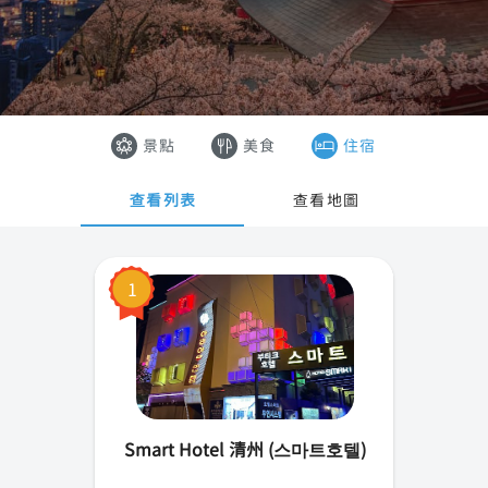
首爾
香港
釜山
澳門
濟州島
越南
景點
美食
住宿
世忠市
泰國
查看列表
查看地圖
大邱市
仁川市
1
光州市
大田市
蔚山市
Smart Hotel 清州 (스마트호텔)
京畿道