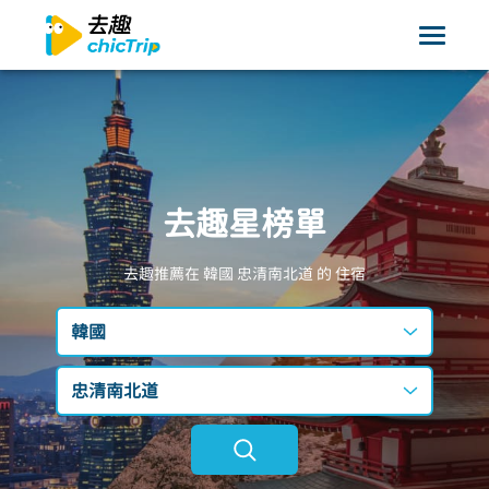
去趣星榜單
去趣推薦在 韓國
忠清南北道
的 住宿
韓國
台灣
忠清南北道
日本
不限區域
韓國