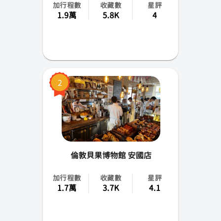
加行程數
收藏數
星評
忠清南北道
1.9萬
5.8K
4
全羅南北道
慶尚南北道
江原道
2
倫敦貝果博物館 安國店
加行程數
收藏數
星評
1.7萬
3.7K
4.1