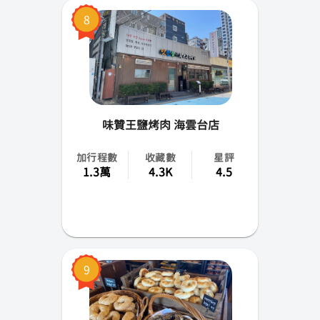
8
味贊王鹽烤肉 海雲台店
加行程數
收藏數
星評
1.3萬
4.3K
4.5
9