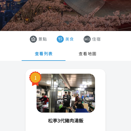
首爾
香港
釜山
澳門
濟州島
越南
景點
美食
住宿
世忠市
泰國
查看列表
查看地圖
大邱市
仁川市
1
光州市
大田市
蔚山市
松亭3代豬肉湯飯
京畿道