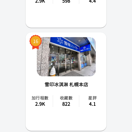
2.9K
598
4.4
16
雪印冰淇淋 札幌本店
加行程數
收藏數
星評
2.9K
822
4.1