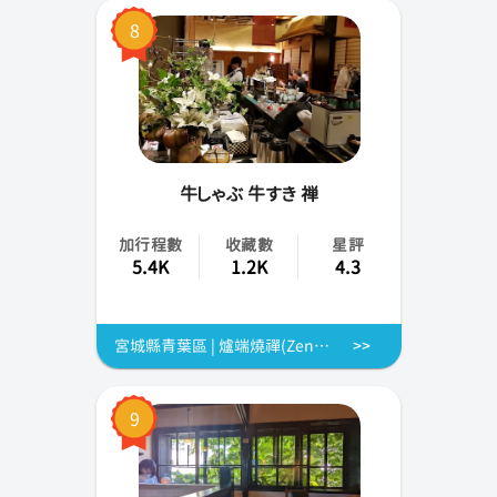
8
牛しゃぶ 牛すき 禅
加行程數
收藏數
星評
5.4K
1.2K
4.3
宮城縣青葉區 | 爐端燒禪(Zen(禅)|僅座位預定
9