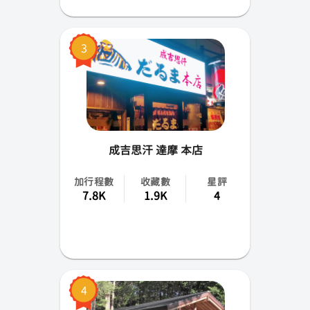
北海道
3
旭川
新潟
高知
富山
成吉思汗 達摩 本店
愛知
加行程數
收藏數
星評
7.8K
1.9K
4
石川
秋田
福島
4
茨城