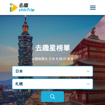
去趣星榜單
去趣推薦在 日本
札幌
的 美食
日本
台灣
札幌
日本
不限區域
韓國