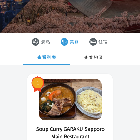
東京
香港
大阪
澳門
沖繩
越南
景點
美食
住宿
京都
泰國
查看列表
查看地圖
札幌
奈良
1
橫濱
廣島
神戶
Soup Curry GARAKU Sapporo
名古屋
Main Restaurant