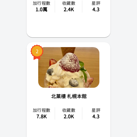
加行程數
收藏數
星評
福岡
1.0萬
2.4K
4.3
熊本
仙台
岡山
2
函館
大分
宮崎
北菓樓 札幌本館
鹿兒島
加行程數
收藏數
星評
7.8K
2.0K
4.3
香川
靜岡