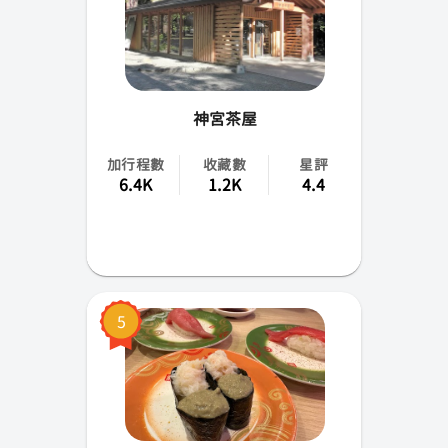
成田
高松
神宮茶屋
花卷
加行程數
收藏數
星評
小松
6.4K
1.2K
4.4
山梨
佐賀
青森
5