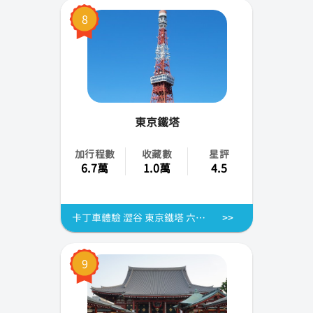
8
東京鐵塔
加行程數
收藏數
星評
6.7萬
1.0萬
4.5
卡丁車體驗 澀谷 東京鐵塔 六本木等[東京]
9