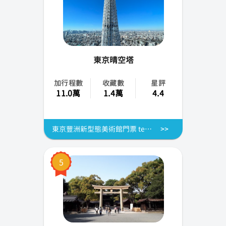
成田
高松
東京晴空塔
花卷
加行程數
收藏數
星評
小松
11.0萬
1.4萬
4.4
山梨
東京豐洲新型態美術館門票 teamLab Planets TOKYO
佐賀
青森
5