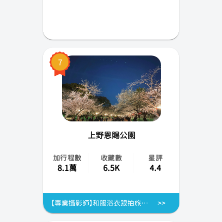
7
上野恩賜公園
加行程數
收藏數
星評
8.1萬
6.5K
4.4
【專業攝影師】和服浴衣跟拍旅拍|淺草寺&上野公園&晴空塔&六本木 | 日本東京