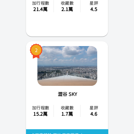
加行程數
收藏數
星評
福岡
21.4萬
2.1萬
4.5
熊本
仙台
岡山
2
函館
大分
宮崎
澀谷 SKY
鹿兒島
加行程數
收藏數
星評
15.2萬
1.7萬
4.6
香川
靜岡