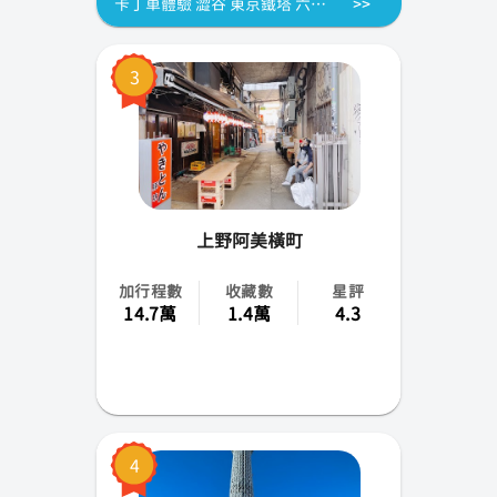
卡丁車體驗 澀谷 東京鐵塔 六本木等[東京]
北海道
3
旭川
新潟
高知
富山
上野阿美橫町
愛知
加行程數
收藏數
星評
14.7萬
1.4萬
4.3
石川
秋田
福島
4
茨城