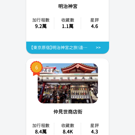
明治神宮
加行程數
收藏數
星評
9.2萬
1.1萬
4.6
【東京原宿】明治神宮之旅!遠離都市喧囂,享受在自然環繞中悠閒漫步的樂趣! (距離原宿站步行1分鐘)
6
仲見世商店街
加行程數
收藏數
星評
8.4萬
8.4K
4.3