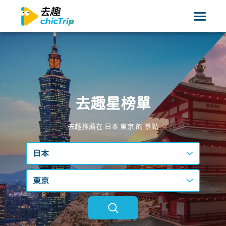
去趣星榜單
去趣推薦在 日本
東京
的 景點
日本
台灣
東京
日本
不限區域
韓國