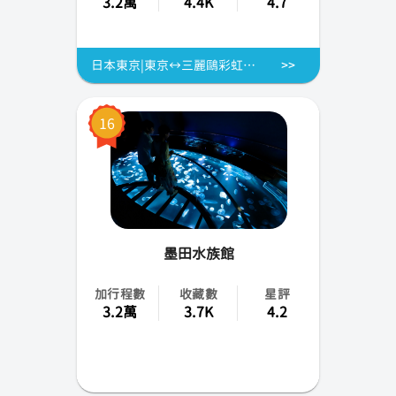
3.2萬
4.4K
4.7
日本東京|東京↔三麗鷗彩虹樂園/哈利波特影城 單程接送
16
墨田水族館
加行程數
收藏數
星評
3.2萬
3.7K
4.2