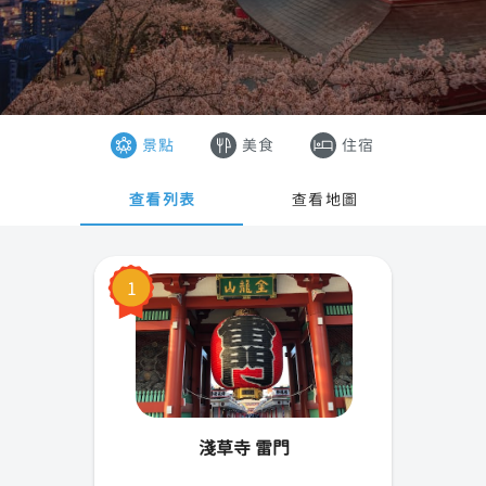
東京
香港
大阪
澳門
沖繩
越南
景點
美食
住宿
京都
泰國
查看列表
查看地圖
札幌
奈良
1
橫濱
廣島
神戶
淺草寺 雷門
名古屋