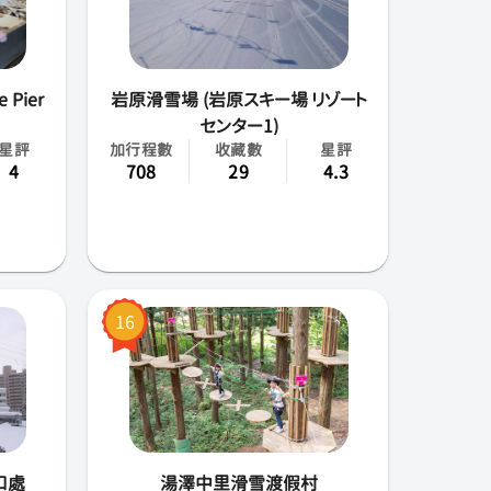
 Pier
岩原滑雪場 (岩原スキー場 リゾート
センター1)
星評
加行程數
收藏數
星評
4
708
29
4.3
16
口處
湯澤中里滑雪渡假村