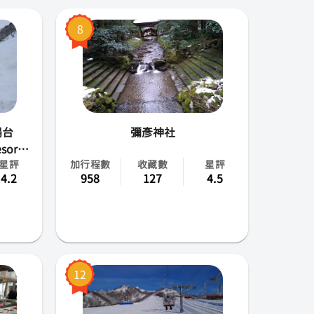
8
陽台
彌彥神社
sort /
星評
加行程數
收藏數
星評
i)
4.2
958
127
4.5
12