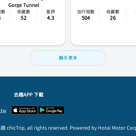
成田
Gorge Tunnel
程數
收藏數
星評
加行程數
收藏數
高松
6
52
4.3
504
26
花卷
小松
顯示更多
山梨
佐賀
青森
去趣APP 下載
.tw
 chicTrip, all rights reserved. Powered by Hotai Motor Cor