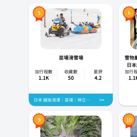
5
6
苗場滑雪場
雪物嚴選
日本
加行程數
收藏數
星評
加行
1.1K
50
4.2
1.1
日本 越後湯澤│苗場│神立│岩原│神樂│等雪場 中文英文 私人滑雪教練課程
9
10