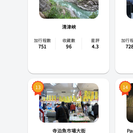
清津峽
加行程數
收藏數
星評
加行
751
96
4.3
72
13
14
寺泊魚市場大街
Pa