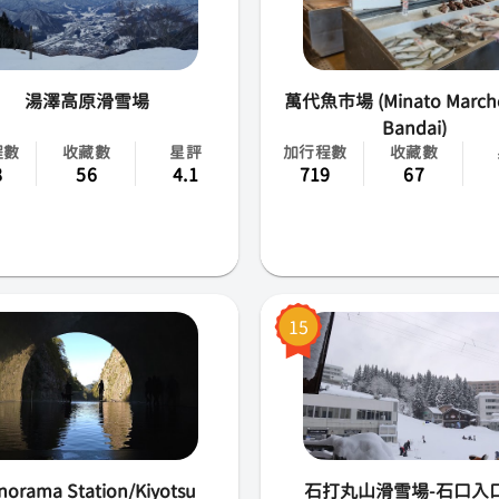
旭川
湯澤高原滑雪場
新潟
萬代魚市場 (Minato Marche
Bandai)
高知
程數
收藏數
星評
加行程數
收藏數
8
56
4.1
719
67
富山
愛知
石川
15
秋田
福島
茨城
norama Station/Kiyotsu
石打丸山滑雪場-石口入