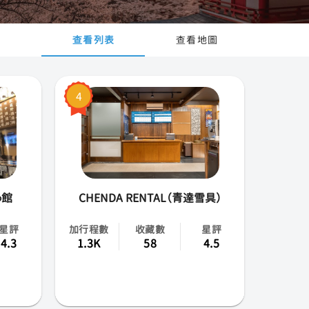
查看列表
查看地圖
4
ゅ館
CHENDA RENTAL（青達雪具）
星評
加行程數
收藏數
星評
4.3
1.3K
58
4.5