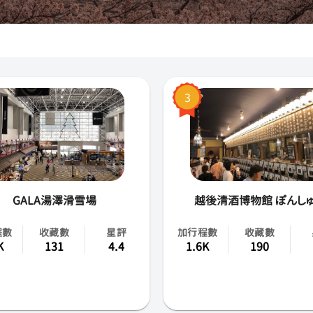
大阪
沖繩
京都
3
札幌
奈良
橫濱
GALA湯澤滑雪場
越後清酒博物館 ぽんし
廣島
程數
收藏數
星評
加行程數
收藏數
神戶
K
131
4.4
1.6K
190
名古屋
福岡