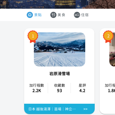
韓國
景點
美食
住宿
香港
澳門
1
2
越南
泰國
岩原滑雪場
加行程數
收藏數
星評
加行
2.2K
93
4.2
1.8
日本 越後湯澤│苗場│神立│岩原│神樂│等雪場 中文英文 私人滑雪教練課程