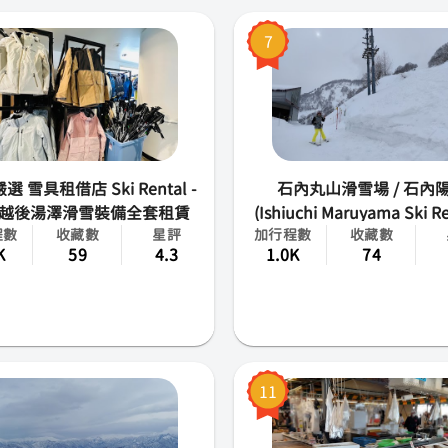
熊本
7
仙台
岡山
函館
 雪具租借店 Ski Rental -
石內丸山滑雪場 / 石內
越後湯澤滑雪裝備全套租賃
(Ishiuchi Maruyama Ski Re
大分
程數
收藏數
星評
加行程數
收藏數
The Veranda at Ishiuch
K
59
4.3
1.0K
74
宮崎
鹿兒島
香川
11
靜岡
北海道