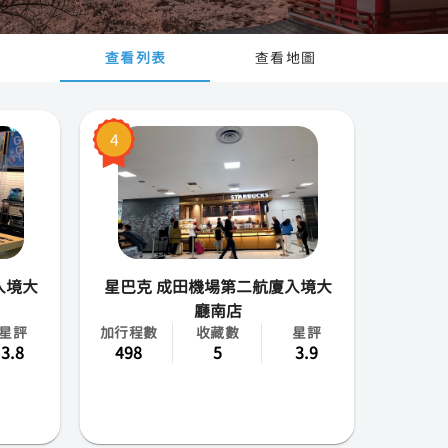
查看列表
查看地圖
4
入境大
星巴克 成田機場第二航廈入境大
廳南店
星評
加行程數
收藏數
星評
3.8
498
5
3.9