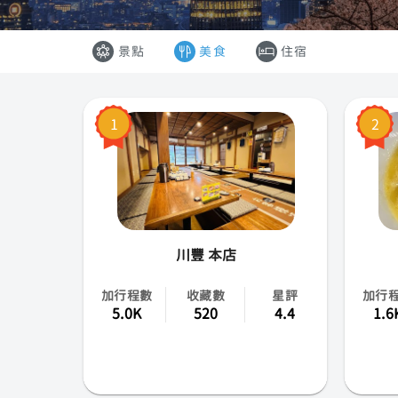
韓國
景點
美食
住宿
香港
澳門
1
2
越南
泰國
川豐 本店
加行程數
收藏數
星評
加行
5.0K
520
4.4
1.6