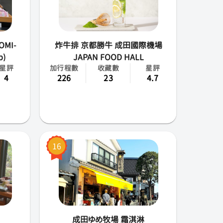
MI-
炸牛排 京都勝牛 成田國際機場
p)
JAPAN FOOD HALL
星評
加行程數
收藏數
星評
4
226
23
4.7
16
成田ゆめ牧場 霜淇淋