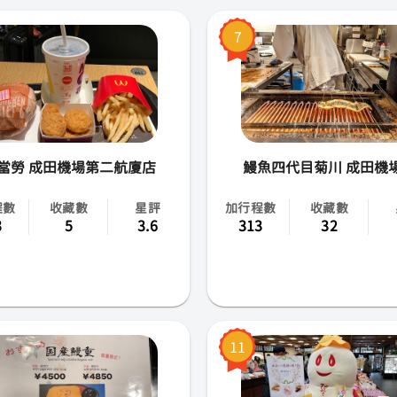
熊本
7
仙台
岡山
函館
當勞 成田機場第二航廈店
鰻魚四代目菊川 成田機
大分
程數
收藏數
星評
加行程數
收藏數
3
5
3.6
313
32
宮崎
鹿兒島
香川
11
靜岡
北海道