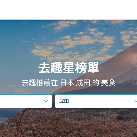
去趣星榜單
去趣推薦在 日本
成田
的 美食
成田
不限區域
東京