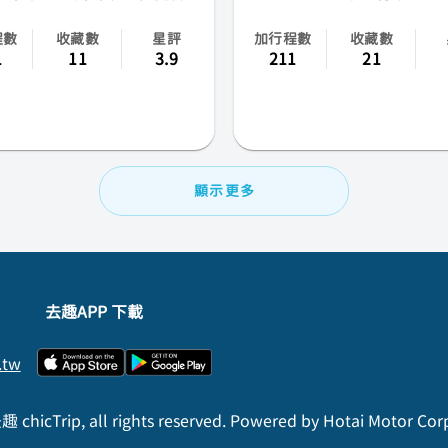
成田
程數
收藏數
星評
加行程數
收藏數
高松
1
11
3.9
211
21
花卷
小松
顯示更多
山梨
佐賀
青森
去趣APP 下載
.tw
 chicTrip, all rights reserved. Powered by Hotai Motor Cor