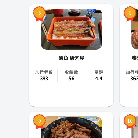
5
6
鰻魚 駿河屋
麥
加行程數
收藏數
星評
加行
383
56
4.4
36
9
10