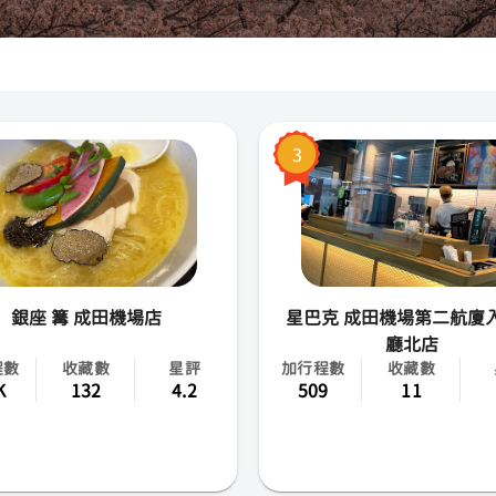
大阪
沖繩
京都
3
札幌
奈良
橫濱
銀座 篝 成田機場店
星巴克 成田機場第二航廈
廣島
廳北店
程數
收藏數
星評
加行程數
收藏數
神戶
K
132
4.2
509
11
名古屋
福岡