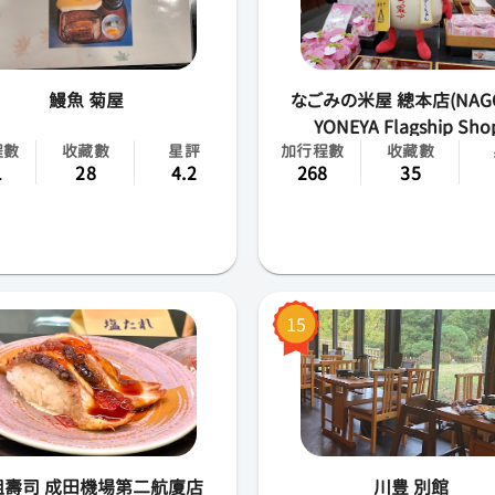
旭川
鰻魚 菊屋
新潟
なごみの米屋 總本店(NAGO
YONEYA Flagship Sho
高知
程數
收藏數
星評
加行程數
收藏數
1
28
4.2
268
35
富山
愛知
石川
15
秋田
福島
茨城
祖壽司 成田機場第二航廈店
川豊 別館