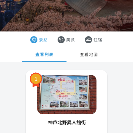
東京
香港
大阪
澳門
沖繩
越南
景點
美食
住宿
京都
泰國
查看列表
查看地圖
札幌
奈良
1
橫濱
廣島
神戶
神戶北野異人館街
名古屋