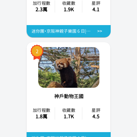
加行程數
收藏數
星評
福岡
2.3萬
1.9K
4.1
熊本
迷你團・京阪神親子樂園 6 日|神戶動物王國&環球影城&世界遺產清水寺|2~8人成行・專車不併團・不含機票
仙台
岡山
2
函館
大分
宮崎
神戶動物王國
鹿兒島
加行程數
收藏數
星評
1.8萬
1.7K
4.5
香川
靜岡