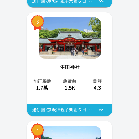
迷你團・京阪神親子樂園 6 日|神戶動物王國&環球影城&世界遺產清水寺|2~8人成行・專車不併團・不含機票
北海道
3
旭川
新潟
高知
富山
生田神社
愛知
加行程數
收藏數
星評
1.7萬
1.5K
4.3
石川
秋田
迷你團・京阪神親子樂園 6 日|神戶動物王國&環球影城&世界遺產清水寺|2~8人成行・專車不併團・不含機票
福島
4
茨城