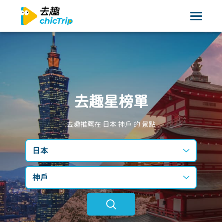
去趣星榜單
去趣推薦在 日本
神戶
的 景點
日本
台灣
神戶
日本
不限區域
韓國