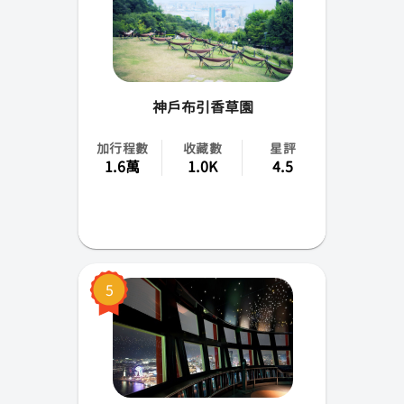
成田
高松
神戶布引香草園
花卷
加行程數
收藏數
星評
小松
1.6萬
1.0K
4.5
山梨
佐賀
青森
5