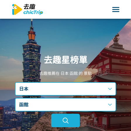
去趣星榜單
去趣推薦在 日本
函館
的 景點
日本
台灣
函館
日本
不限區域
韓國