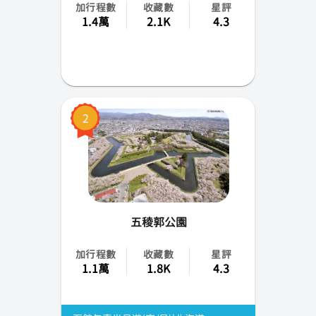
加行程數
收藏數
星評
福岡
1.4萬
2.1K
4.3
熊本
仙台
岡山
2
函館
大分
宮崎
五稜郭公園
鹿兒島
加行程數
收藏數
星評
1.1萬
1.8K
4.3
香川
靜岡