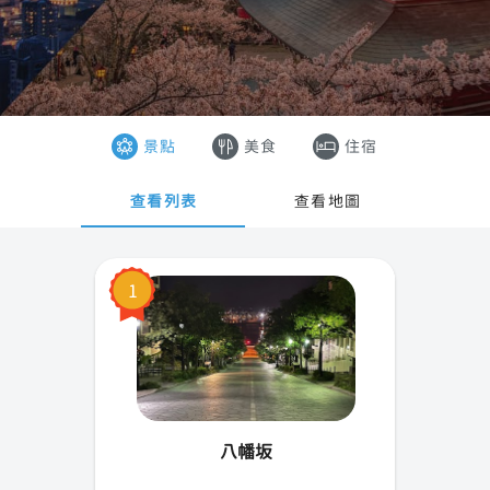
東京
香港
大阪
澳門
沖繩
越南
景點
美食
住宿
京都
泰國
查看列表
查看地圖
札幌
奈良
1
橫濱
廣島
神戶
八幡坂
名古屋