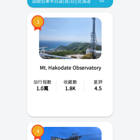
函館包車半日遊(夜/日)|北海道
北海道
3
旭川
新潟
高知
富山
Mt. Hakodate Observatory
愛知
加行程數
收藏數
星評
1.0萬
1.8K
4.5
石川
秋田
福島
4
茨城