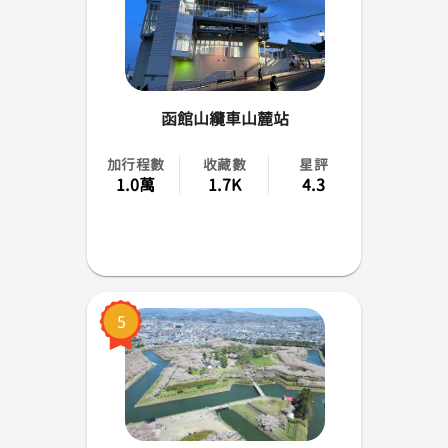
成田
高松
函館山纜車山麓站
花卷
加行程數
收藏數
星評
小松
1.0萬
1.7K
4.3
山梨
佐賀
青森
5