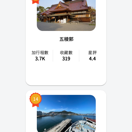
五稜郭
加行程數
收藏數
星評
3.7K
319
4.4
14