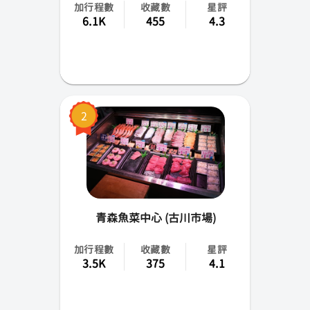
加行程數
收藏數
星評
福岡
6.1K
455
4.3
熊本
仙台
岡山
2
函館
大分
宮崎
青森魚菜中心 (古川市場)
鹿兒島
加行程數
收藏數
星評
3.5K
375
4.1
香川
靜岡