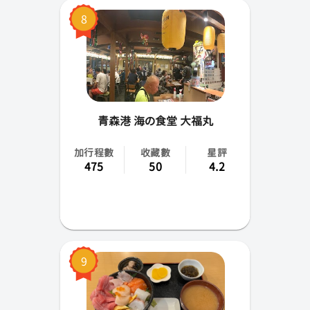
8
青森港 海の食堂 大福丸
加行程數
收藏數
星評
475
50
4.2
9