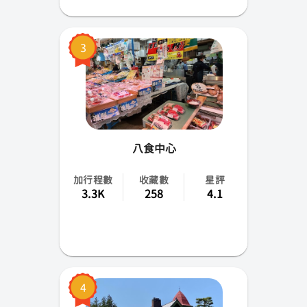
北海道
3
旭川
新潟
高知
富山
八食中心
愛知
加行程數
收藏數
星評
3.3K
258
4.1
石川
秋田
福島
4
茨城