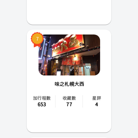
7
味之札幌大西
加行程數
收藏數
星評
653
77
4