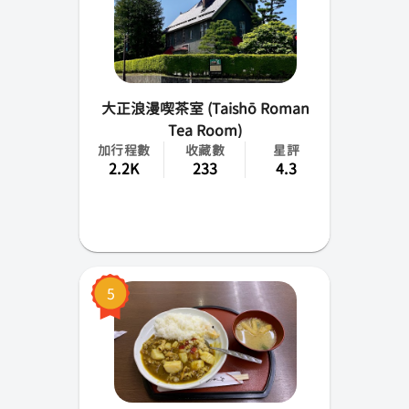
成田
高松
大正浪漫喫茶室 (Taishō Roman
花卷
Tea Room)
加行程數
收藏數
星評
小松
2.2K
233
4.3
山梨
佐賀
青森
5