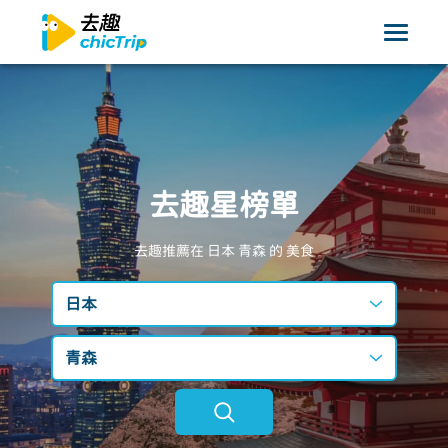
去趣星榜單
去趣推薦在 日本
青森
的 美食
日本
台灣
青森
日本
不限區域
韓國