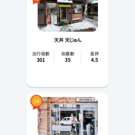
天丼 天じゅん
加行程數
收藏數
星評
301
35
4.5
14