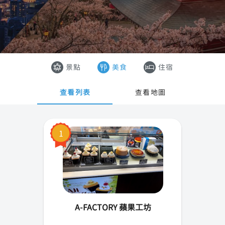
東京
香港
大阪
澳門
沖繩
越南
景點
美食
住宿
京都
泰國
查看列表
查看地圖
札幌
奈良
1
橫濱
廣島
神戶
A-FACTORY 蘋果工坊
名古屋