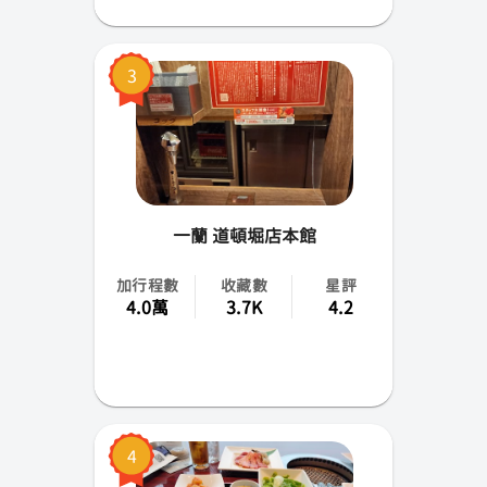
北海道
3
旭川
新潟
高知
富山
一蘭 道頓堀店本館
愛知
加行程數
收藏數
星評
4.0萬
3.7K
4.2
石川
秋田
福島
4
茨城