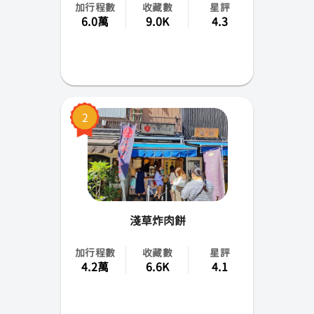
加行程數
收藏數
星評
福岡
6.0萬
9.0K
4.3
熊本
仙台
岡山
2
函館
大分
宮崎
淺草炸肉餅
鹿兒島
加行程數
收藏數
星評
4.2萬
6.6K
4.1
香川
靜岡