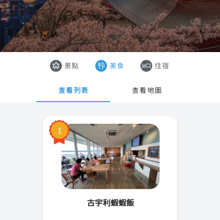
東京
香港
大阪
澳門
沖繩
越南
景點
美食
住宿
京都
泰國
查看列表
查看地圖
札幌
奈良
1
橫濱
廣島
神戶
古宇利蝦蝦飯
名古屋