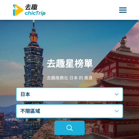
去趣星榜單
去趣推薦在 日本
的 美食
日本
台灣
不限區域
日本
不限區域
韓國