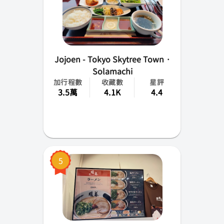
成田
高松
Jojoen - Tokyo Skytree Town ·
花卷
Solamachi
加行程數
收藏數
星評
小松
3.5萬
4.1K
4.4
山梨
佐賀
青森
5