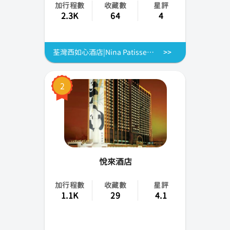
加行程數
收藏數
星評
2.3K
64
4
荃灣西如心酒店|Nina Patisserie蛋糕|如心蝴蝶酥/ 美點/ 馬卡龍 / 慶祝|酒店蛋糕外賣自取優惠2025
2
悅來酒店
加行程數
收藏數
星評
1.1K
29
4.1