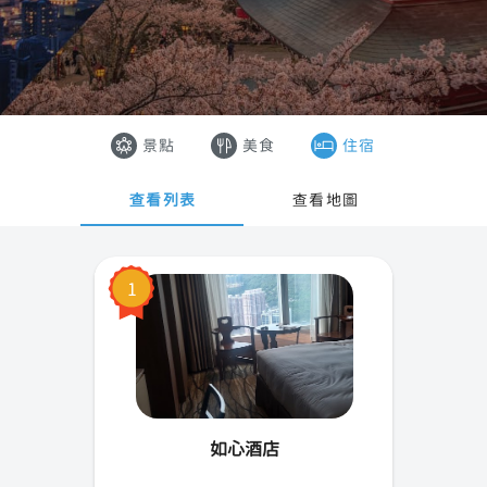
中西區
香港
灣仔區
澳門
港島東
越南
景點
美食
住宿
港島南
泰國
查看列表
查看地圖
油尖旺區
深水埗區
1
九龍城區
荃灣區
離島區
如心酒店