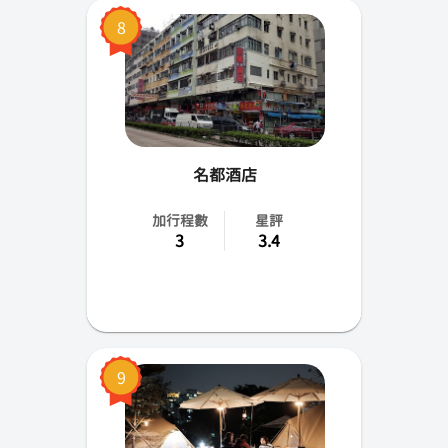
8
名都酒店
加行程數
星評
3
3.4
9