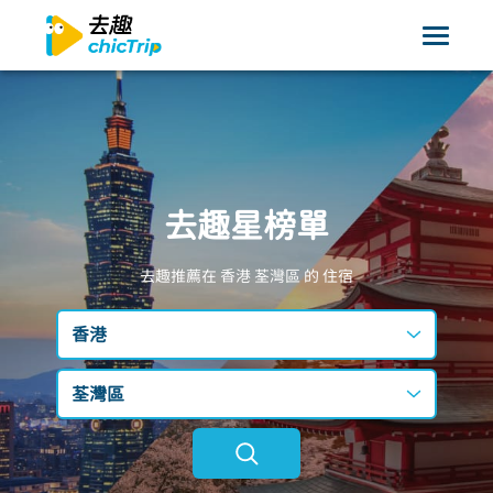
去趣星榜單
去趣推薦在 香港
荃灣區
的 住宿
香港
台灣
荃灣區
日本
不限區域
韓國