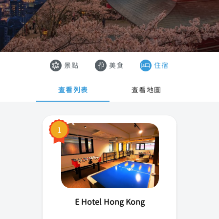
中西區
香港
灣仔區
澳門
港島東
越南
景點
美食
住宿
港島南
泰國
查看列表
查看地圖
油尖旺區
深水埗區
1
九龍城區
荃灣區
離島區
E Hotel Hong Kong