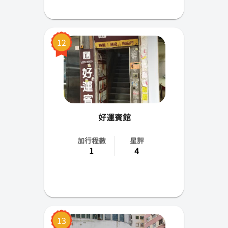
12
好運賓館
加行程數
星評
1
4
13