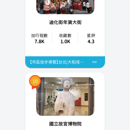
迪化街年貨大街
加行程數
收藏數
星評
7.8K
1.0K
4.3
【市區徒步導覽】台北|大稻埕懷舊之旅|霞海城隍廟.迪化街.大稻埕碼頭貨櫃市集
10
國立故宮博物院