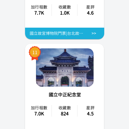
加行程數
收藏數
星評
7.7K
1.0K
4.6
國立故宮博物院門票|台北故宮、嘉義故宮南院電子票
11
國立中正紀念堂
加行程數
收藏數
星評
7.0K
824
4.5