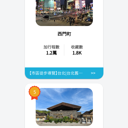
西門町
加行程數
收藏數
1.2萬
1.8K
【市區徒步導覽】台北|台北舊城區之旅|總統府.西門町.紅樓劇場
5