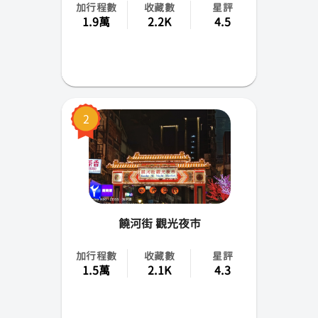
加行程數
收藏數
星評
南投縣
1.9萬
2.2K
4.5
嘉義市(縣)
台南市
高雄市
2
屏東縣
花蓮縣
台東縣
饒河街 觀光夜市
金門縣
加行程數
收藏數
星評
1.5萬
2.1K
4.3
馬祖
澎湖縣