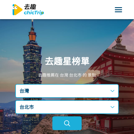
去趣星榜單
去趣推薦在 台灣
台北市
的 景點
台灣
台灣
台北市
日本
不限區域
韓國