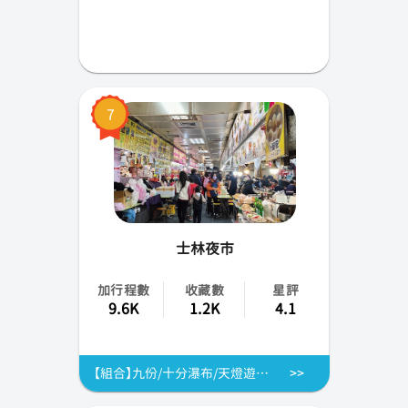
7
士林夜市
加行程數
收藏數
星評
9.6K
1.2K
4.1
【組合】九份/十分瀑布/天燈遊覽方案含景頂樓午餐