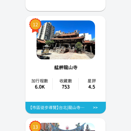
12
艋舺龍山寺
加行程數
收藏數
星評
6.0K
753
4.5
【市區徒步導覽】台北|龍山寺文化之旅|龍山寺.青草巷.剝皮寮歷史街區
13