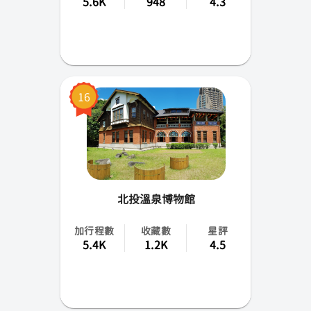
5.6K
948
4.3
16
北投溫泉博物館
加行程數
收藏數
星評
5.4K
1.2K
4.5