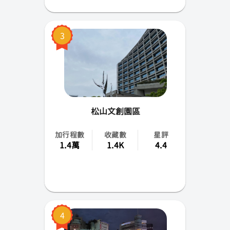
蘭嶼
3
小琉球
綠島
松山文創園區
加行程數
收藏數
星評
1.4萬
1.4K
4.4
4