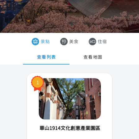
台北市
香港
新北市
澳門
桃園市
越南
景點
美食
住宿
新竹市(縣)
泰國
查看列表
查看地圖
宜蘭縣
基隆市
1
苗栗縣
台中市
彰化縣
華山1914文化創意產業園區
雲林縣