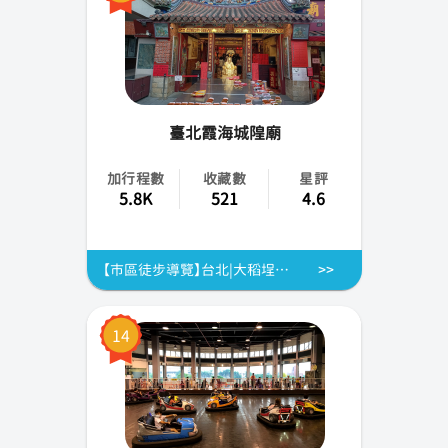
臺北霞海城隍廟
加行程數
收藏數
星評
5.8K
521
4.6
【市區徒步導覽】台北|大稻埕懷舊之旅|霞海城隍廟.迪化街.大稻埕碼頭貨櫃市集
14