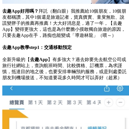
去趣App好用嗎？
拜託（翻白眼）我推薦給10個朋友，10個朋
友都稱讚，其中1個還是旅遊記者，貨真價實、童叟無欺、說
謊變胖子的推薦再推薦！大大好消息是，過了一年，【去趣
App】變得更強大，這也是為什麼膽小摸敢獨自旅遊的原因，
只要去趣App在手，路痴也能變成「導遊林龍」（喂～）
去趣App教學step1：交通移動預定
全新升級的【
去趣App
】有多強大？過去妳要先去航空公司或
旅行社網站上，查詢航班時間、比較價格、訂機票，為求謹
慎，抵達目的地之後，也要安排車輛預約服務，或是到處委託
朋友到機場接送，不知道要花多久時間才可以弄好（超累）