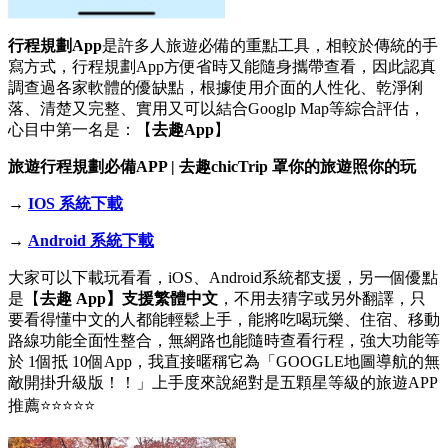
行程規劃App
是許多人旅遊必備的重點工具，相較於傳統的手
寫方式，行程規劃App方便省時又能隨身攜帶查看，因此認真
調查過各家軟體的優缺點，根據使用介面的人性化、乾淨俐
落、清楚又完整、實用又可以結合Googlp Map等綜合評估，
心目中第一名是：【
去趣App
】
旅遊行程規劃必備APP | 去趣chicTrip 罩你的旅遊照你的玩
→
IOS 系統下載
→
Android 系統下載
大家可以下載玩看看，iOS、Android系統都支援，另一個優點
是【
去趣 App】支援繁體中文
，不用去猜字或另外翻譯，只
要看得懂中文的人都能輕鬆上手，能將吃喝玩樂、住宿、移動
路線功能全面性整合，無網路也能隨時查看行程，強大功能等
於 1個抵 10個App，我直接暱稱它為「GOOGLE地圖導航的無
敵開掛升級版！！」上手度來說絕對是五顆星等級的旅遊APP
推薦⭐⭐⭐⭐⭐