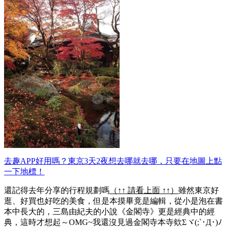
去趣APP好用嗎？東京3天2夜想去哪就去哪，只要在地圖上點
一下地標！
還記得去年分享的行程規劃嗎
（↑↑ 請看上面 ↑↑）
雖然東京好
逛、好買也好吃的美食，但是本摸畢竟是編輯，從小是泡在書
本中長大的，三島由紀夫的小說《金閣寺》更是經典中的經
典，這時才想起～OMG~我還沒見過金閣寺本寺欸Σヾ(;`･Д･)ﾉ