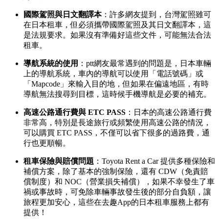
國際駕照與日文翻譯本
：許多網友提到，台灣駕照雖可
在日本租車，但必須攜帶國際駕照及其日文翻譯本，這
是法規要求。如果沒有準備好這些文件，可能無法合法
租車。
導航系統的使用
：ptt網友最常遇到的問題是，日本車輛
上的導航系統，車內的導航可以使用「電話號碼」或
「Mapcode」來輸入目的地，但如果在偏遠地區，有時
導航無法搜尋到目標，這時候手機導航是必要的補充。
高速公路通行費與 ETC PASS
：日本的高速公路通行費
非常高，特別是長途旅行或頻繁使用高速公路的情況，
可以購買 ETC PASS，不僅可以省下很多的過路費，通
行也更順暢。
租車保險與賠償問題
：Toyota Rent a Car 提供多種保險和
補償方案，除了基本的強制保險，還有 CDW（免責賠
償制度）和 NOC（營業損失補償），如果不幸發生了車
禍或事故時，可免除車輛事故發生後的部分自負額，讓
旅程更加安心，這些在去趣App的日本租車服務上都有
提供！