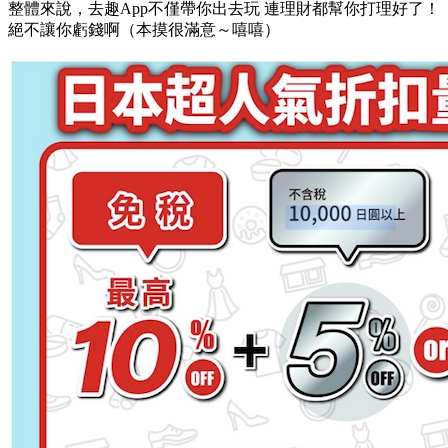
整體來說，去趣App不僅帶你出去玩 連理財都幫你打理好了！
絕不讓你虧錢啊（本摸很滿意～嘻嘻）