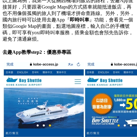
以上圖為例，我第一天從關西機場到飯店的路程，去趣App直
接算好，只要跟著Google Maps的方式搭車就能抵達飯店，再
也不用像個孤獨的旅人到了機場才拼命查路線。另外，另外，
國內旅行時可以使用去趣App『
即時叫車
』功能，會看見一個
類似Google Map的畫面，點選地圖座標，輸入自己的手機號
碼，即可享有yoxi即時叫車服務，搭乘金額也會預先告訴你，
避免了溝通麻煩。
去趣
App教學step2
：優惠券專區